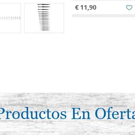
€ 11,90
Pencil redondo, ardilla pura, 
8383 n ° 4
€ 12,00
Pencil redondo, ardilla pura, 
8383 n ° 5
€ 13,40
Pencil redondo, ardilla pura, 
8383 n ° 6
€ 15,50
Productos En Ofert
Pencil redondo, ardilla pura, 
8383 n ° 7
€ 19,00