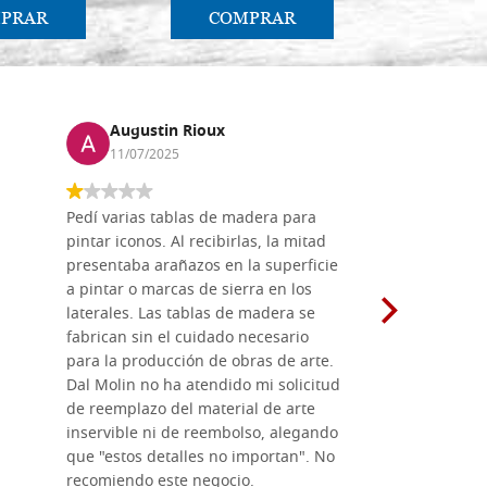
PRAR
COMPRAR
CO
ACQUISTA
serie Raphael
Existencias: 2 - COD. P0089RA
Augustin Rioux
Marz
11/07/2025
01/07
ACQUISTA
serie Raphael
Existencias: 2 - COD. P0090RA
Pedí varias tablas de madera para
Vale la pe
pintar iconos. Al recibirlas, la mitad
su maravil
presentaba arañazos en la superficie
materiales
ACQUISTA
a pintar o marcas de sierra en los
madera mo
laterales. Las tablas de madera se
herramient
serie Raphael
Existencias: 3 - COD. P0091RA
fabrican sin el cuidado necesario
necesario 
para la producción de obras de arte.
pirograba
Dal Molin no ha atendido mi solicitud
íconos pint
ACQUISTA
de reemplazo del material de arte
ofrecen cu
inservible ni de reembolso, alegando
personal e
que "estos detalles no importan". No
generoso c
recomiendo este negocio.
sugerencias