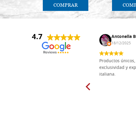
COMPRAR
COM
4.7
Anna Maria Negri
Antonella B
17/02/2025
18/12/2025
Las tablas de tilo macizo que compré
Productos únicos, 
en línea en la bien surtida carpintería
exclusividad y exp
Dal Molin para tallar tienen una
italiana.
excelente relación calidad-precio y
están disponibles en una amplia
gama de tamaños. Además, los
productos se empaquetaron
cuidadosamente y se entregaron a
tiempo. ¡Enhorabuena!