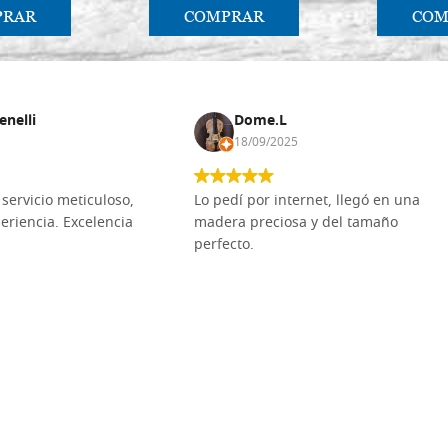
8383 n ° 14
PRAR
COMPRAR
COM
€ 37,00
Pencil redondo, ardilla pura, 
8383 n ° 16
enelli
Dome.L
18/09/2025
€ 49,00
Pencil redondo, ardilla pura, 
servicio meticuloso,
Lo pedí por internet, llegó en una
8383 n ° 18
eriencia. Excelencia
madera preciosa y del tamaño
perfecto.
€ 51,00
Pencil redondo, ardilla pura, 
8383 n ° 20
€ 53,00