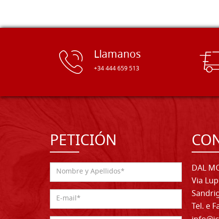
Llamanos
+34 444 659 513
PETICIÓN
CO
DAL MO
Via Lup
Sandrig
Tel. e 