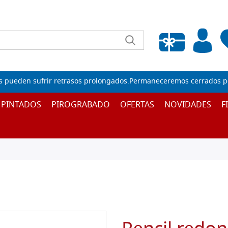
Lista de deseos vacía
s pueden sufrir retrasos prolongados.Permaneceremos cerrados por
 PINTADOS
PIROGRABADO
OFERTAS
NOVIDADES
F