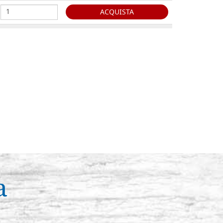
ACQUISTA
serie Raphael
Existencias: 18 - COD. P0064RA
ACQUISTA
serie Raphael
Existencias: 25 - COD. P0065RA
ACQUISTA
serie Raphael
Existencias: 12 - COD. P0066RA
ACQUISTA
a
serie Raphael
Existencias: 8 - COD. P0067RA
ACQUISTA