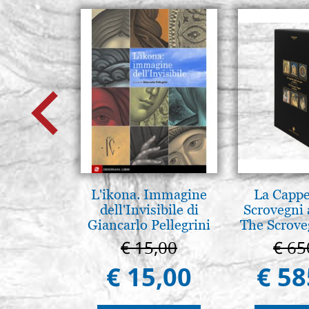
L'ikona. Immagine
La Cappe
dell'Invisibile di
Scrovegni 
Giancarlo Pellegrini
The Scrove
in P
€ 15,00
€ 65
€ 15,00
€ 58