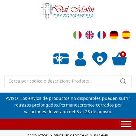
0
0
Lista de deseos vacía
AVISO: Los envíos de productos no disponibles pueden sufrir
retrasos prolongados.Permaneceremos cerrados por
vacaciones de verano del 5 al 23 de agosto.
Togg
navi