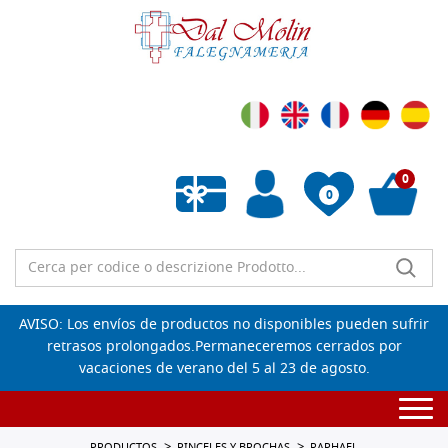
0
0
Lista de deseos vacía
AVISO: Los envíos de productos no disponibles pueden sufrir
retrasos prolongados.Permaneceremos cerrados por
vacaciones de verano del 5 al 23 de agosto.
Togg
navi