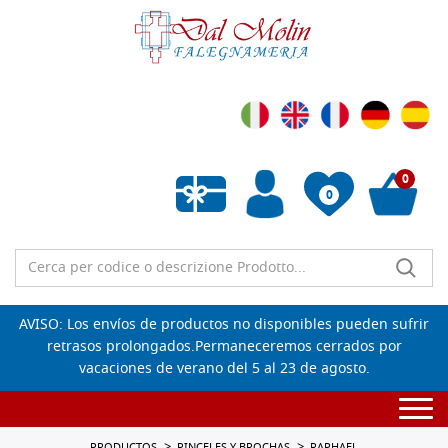
0
0
Lista de deseos vacía
AVISO: Los envíos de productos no disponibles pueden sufrir
retrasos prolongados.Permaneceremos cerrados por
vacaciones de verano del 5 al 23 de agosto.
Togg
navi