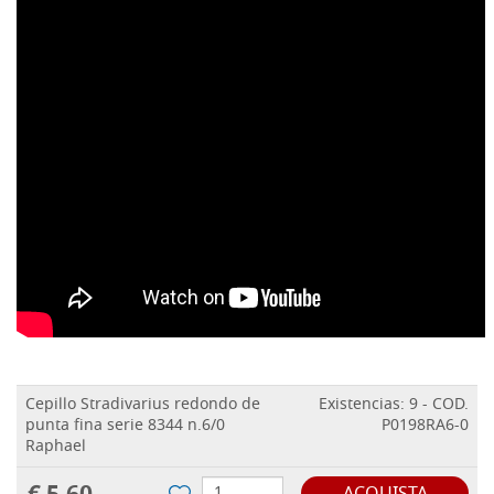
Cepillo Stradivarius redondo de
Existencias: 9 - COD.
punta fina serie 8344 n.6/0
P0198RA6-0
Raphael