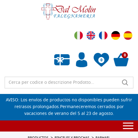
0
0
Lista de deseos vacía
AVISO: Los envíos de productos no disponibles pueden sufrir
retrasos prolongados.Permaneceremos cerrados por
vacaciones de verano del 5 al 23 de agosto.
Togg
navi