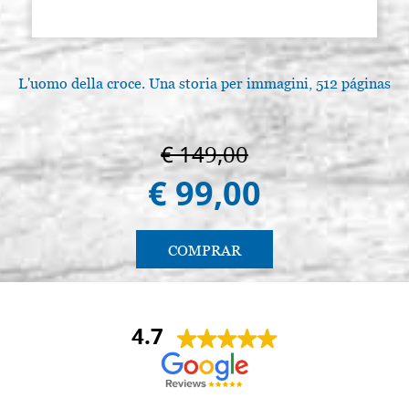
€ 9,60
ACQUISTA
Cepillo Stradivarius redondo de
Existencias: 9 - COD.
punta fina serie 8344 n.4 Raphael
P0198RA4
L'uomo della croce. Una storia per immagini, 512 páginas
€ 9,60
ACQUISTA
Cepillo Stradivarius redondo de
Existencias: 5 - COD.
€ 149,00
punta fina serie 8344 n.6 Raphael
P0198RA6
€ 99,00
€ 11,60
ACQUISTA
Cepillo Stradivarius redondo de
Existencias: 6 - COD.
punta fina serie 8344 n.8 Raphael
P0198RA8
COMPRAR
€ 18,80
ACQUISTA
Cepillo Stradivarius redondo de
Existencias: 5 - COD.
4.7
punta fina serie 8344 n.10
P0198RA10
Raphael
€ 20,00
ACQUISTA