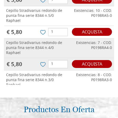
€ 5,60
ACQUISTA
Cepillo Stradivarius redondo de
Existencias: 10 - COD.
punta fina serie 8344 n.5/0
P0198RA5-0
Raphael
€ 5,80
ACQUISTA
Cepillo Stradivarius redondo de
Existencias: 7 - COD.
punta fina serie 8344 n.4/0
P0198RA4-0
Raphael
€ 5,80
ACQUISTA
Cepillo Stradivarius redondo de
Existencias: 8 - COD.
punta fina serie 8344 n.3/0
P0198RA3-0
Raphael
€ 6,30
ACQUISTA
Cepillo Stradivarius redondo de
Productos En Oferta
Existencias: 11 - COD.
punta fina serie 8344 n.2/0
P0198RA2-0
Raphael