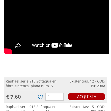
Raphael serie 915 Softaqua en
Existencias: 12 - COD.
fibra sintética, plana num. 6
P0129RA
€ 7,60
ACQUISTA
Raphael serie 915 Softaqua en
Existencias: 15 - COD.