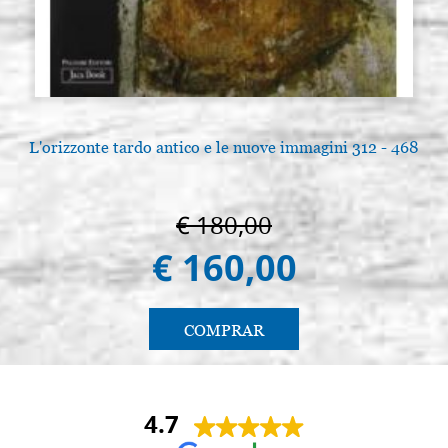
L'orizzonte tardo antico e le nuove immagini 312 - 468
L
€ 180,00
€ 160,00
COMPRAR
4.7