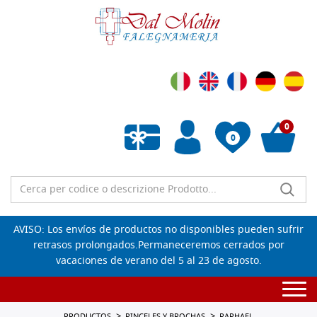
0
0
Lista de deseos vacía
AVISO: Los envíos de productos no disponibles pueden sufrir
retrasos prolongados.Permaneceremos cerrados por
vacaciones de verano del 5 al 23 de agosto.
Togg
navi