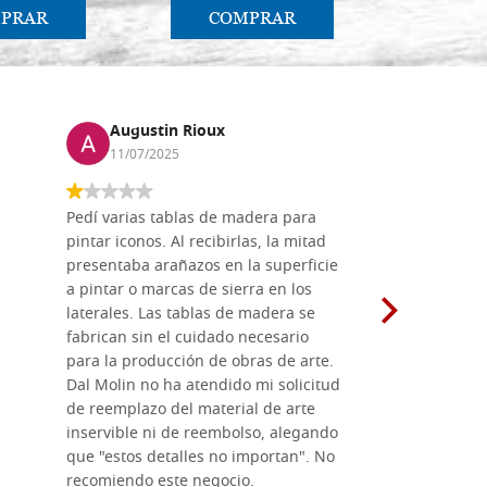
PRAR
COMPRAR
CO
Augustin Rioux
Marz
11/07/2025
01/07
Pedí varias tablas de madera para
Vale la pe
pintar iconos. Al recibirlas, la mitad
su maravil
presentaba arañazos en la superficie
materiales
a pintar o marcas de sierra en los
madera mo
laterales. Las tablas de madera se
herramient
fabrican sin el cuidado necesario
necesario 
para la producción de obras de arte.
pirograba
Dal Molin no ha atendido mi solicitud
íconos pint
de reemplazo del material de arte
ofrecen cu
inservible ni de reembolso, alegando
personal e
que "estos detalles no importan". No
generoso c
recomiendo este negocio.
sugerencias