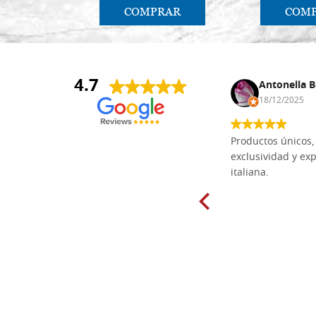
COMPRAR
COM
4.7
Anna Maria Negri
Antonella B
17/02/2025
18/12/2025
Las tablas de tilo macizo que compré
Productos únicos, 
en línea en la bien surtida carpintería
exclusividad y exp
Dal Molin para tallar tienen una
italiana.
excelente relación calidad-precio y
están disponibles en una amplia
gama de tamaños. Además, los
productos se empaquetaron
cuidadosamente y se entregaron a
tiempo. ¡Enhorabuena!