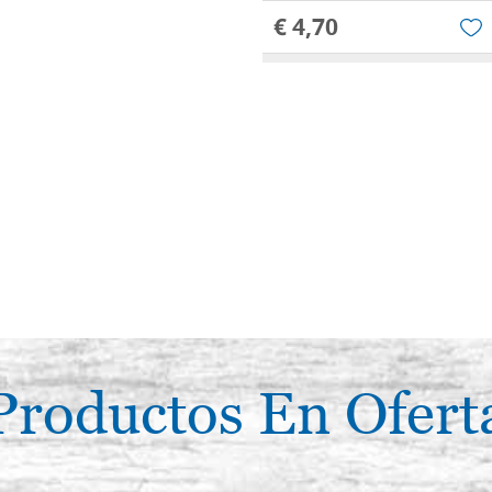
€ 4,70
Pincel redondo, pelo largo, si
8224, Raphael
€ 4,90
Pincel redondo, pelo largo, si
8224, Raphael
€ 5,00
Productos En Ofert