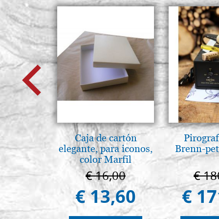
Caja de cartón
Pirogra
elegante, para iconos,
Brenn-pet
color Marfil
€ 16,00
€ 18
€ 13,60
€ 17