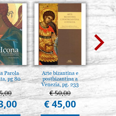
la Parola
Arte bizantina e
La Capp
ta, pg 80
postbizantina a
Scrovegn
Venezia, pg. 233
The Scro
in
5,00
€ 50,00
€ 6
3,00
€ 45,00
€ 5