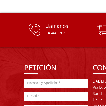
Llamanos
+34 444 659 513
PETICIÓN
CO
DAL MO
Via Lup
Sandrig
Tel. e 