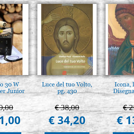
fo 30 W
Luce del tuo Volto,
Icona, 
er Junior
pg. 430
Disegna
0,00
€ 38,00
€ 2
1,00
€ 34,20
€ 1