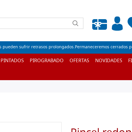
Lista de deseos vacía
s pueden sufrir retrasos prolongados.Permaneceremos cerrados por
 PINTADOS
PIROGRABADO
OFERTAS
NOVIDADES
F