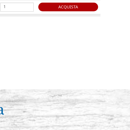
ACQUISTA
ntético, N°4 serie
Existencias: 9 - COD. P0043RA
ACQUISTA
ntético, N°6 serie
Existencias: 6 - COD. P0044RA
ACQUISTA
a