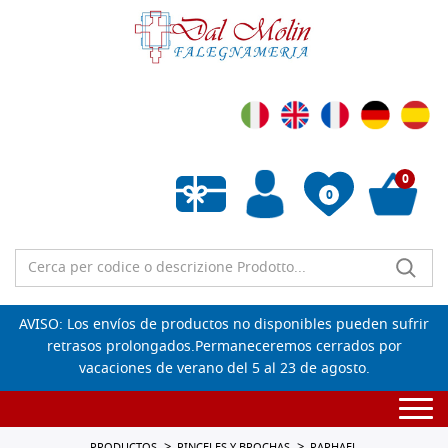
0
0
Lista de deseos vacía
AVISO: Los envíos de productos no disponibles pueden sufrir
retrasos prolongados.Permaneceremos cerrados por
vacaciones de verano del 5 al 23 de agosto.
Togg
navi