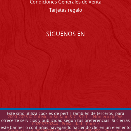
Condiciones Generales de Venta
Tarjetas regalo
SÍGUENOS EN
Este sitio utiliza cookies de perfil, también de terceros, para
2000-
2026
© Dal Molin Stefano & C. S.R.L. - Número de IVA:
ofrecerte servicios y publicidad según tus preferencias. Si cierras
00206730244 -
Privacidad
-
Cookie
este banner o continúas navegando haciendo clic en un elemento