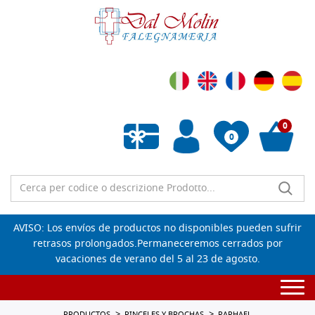
0
0
Lista de deseos vacía
AVISO: Los envíos de productos no disponibles pueden sufrir
retrasos prolongados.Permaneceremos cerrados por
vacaciones de verano del 5 al 23 de agosto.
Togg
navi