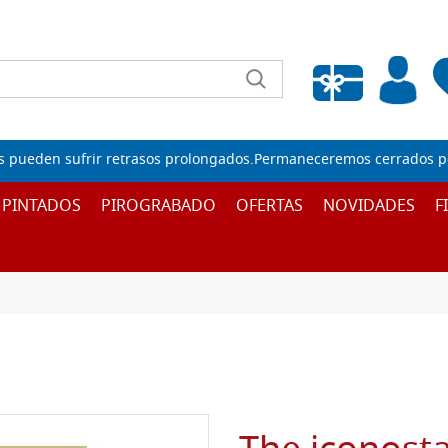
Lista de deseos vacía
s pueden sufrir retrasos prolongados.Permaneceremos cerrados por
 PINTADOS
PIROGRABADO
OFERTAS
NOVIDADES
F