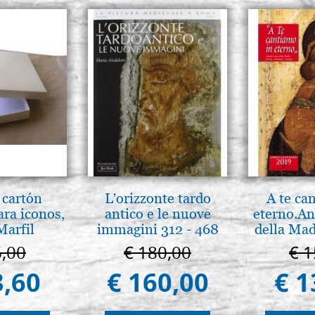
 cartón
L'orizzonte tardo
A te ca
ara iconos,
antico e le nuove
eterno.An
Marfil
immagini 312 - 468
della Mad
Vladimir
6,00
€ 180,00
€ 1
(libro-c
3,60
€ 160,00
€ 1