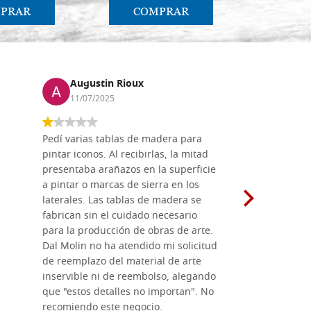
PRAR
COMPRAR
CO
Augustin Rioux
Marz
11/07/2025
01/07
Pedí varias tablas de madera para
Vale la pe
pintar iconos. Al recibirlas, la mitad
su maravil
presentaba arañazos en la superficie
materiales
a pintar o marcas de sierra en los
madera mo
laterales. Las tablas de madera se
herramient
fabrican sin el cuidado necesario
necesario 
para la producción de obras de arte.
pirograba
Dal Molin no ha atendido mi solicitud
íconos pint
de reemplazo del material de arte
ofrecen cu
inservible ni de reembolso, alegando
personal e
que "estos detalles no importan". No
generoso c
recomiendo este negocio.
sugerencias