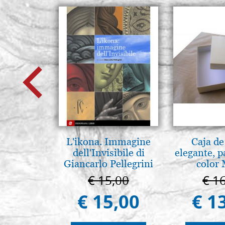
L'ikona. Immagine
Caja de
dell'Invisibile di
elegante, p
Giancarlo Pellegrini
color 
€ 15,00
€ 1
€ 15,00
€ 1