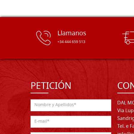
Llamanos
+34 444 659 513
PETICIÓN
CO
DAL MO
Via Lup
Sandrig
Tel. e 