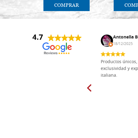
COMPRAR
COM
4.7
Anna Maria Negri
Antonella B
17/02/2025
18/12/2025
Las tablas de tilo macizo que compré
Productos únicos, 
en línea en la bien surtida carpintería
exclusividad y exp
Dal Molin para tallar tienen una
italiana.
excelente relación calidad-precio y
están disponibles en una amplia
gama de tamaños. Además, los
productos se empaquetaron
cuidadosamente y se entregaron a
tiempo. ¡Enhorabuena!