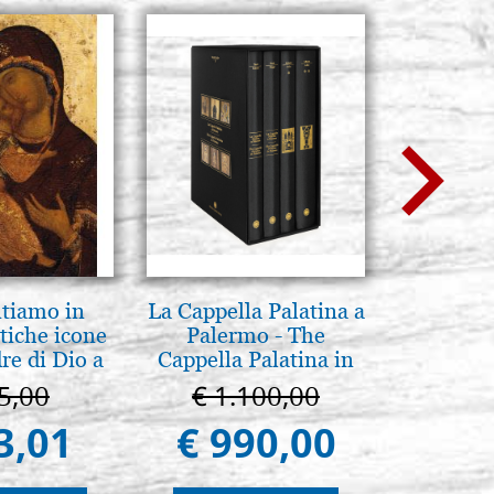
ntiamo in
La Cappella Palatina a
Madre
tiche icone
Palermo - The
entroni
re di Dio a
Cappella Palatina in
 e Suzdal
Palermo
5,00
€ 1.100,00
€ 1
al. 2019)
3,01
€ 990,00
€ 1.