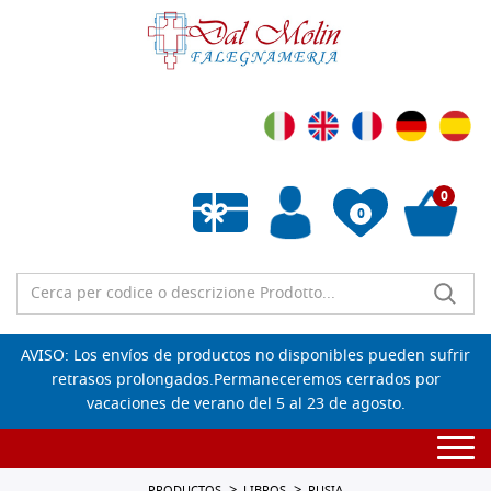
0
0
Lista de deseos vacía
AVISO: Los envíos de productos no disponibles pueden sufrir
retrasos prolongados.Permaneceremos cerrados por
vacaciones de verano del 5 al 23 de agosto.
Togg
navi