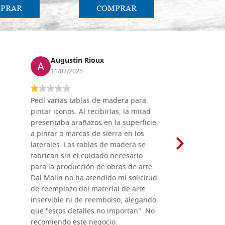
PRAR
COMPRAR
CO
Augustin Rioux
Marz
11/07/2025
01/07
Pedí varias tablas de madera para
Vale la pe
pintar iconos. Al recibirlas, la mitad
su maravil
presentaba arañazos en la superficie
materiales
a pintar o marcas de sierra en los
madera mo
laterales. Las tablas de madera se
herramient
fabrican sin el cuidado necesario
necesario 
para la producción de obras de arte.
pirograba
Dal Molin no ha atendido mi solicitud
íconos pint
de reemplazo del material de arte
ofrecen cu
inservible ni de reembolso, alegando
personal e
que "estos detalles no importan". No
generoso c
recomiendo este negocio.
sugerencias