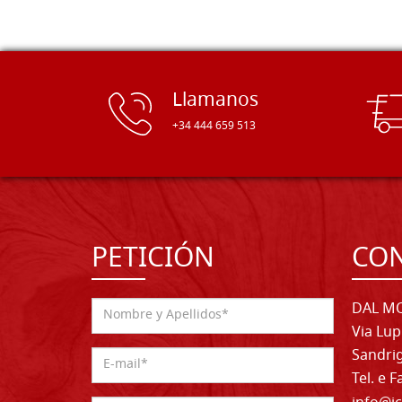
Llamanos
+34 444 659 513
PETICIÓN
CO
DAL MO
Via Lup
Sandrig
Tel. e 