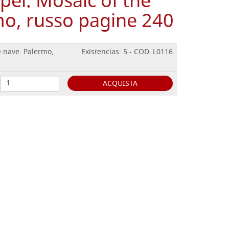
pel. Mosaic of the
mo, russo pagine 240
e nave. Palermo,
Existencias: 5 - COD. L0116
ACQUISTA