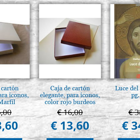
 cartón
Caja de cartón
Luce del 
ara iconos,
elegante, para iconos,
pg.
Marfil
color rojo burdeos
6,00
€ 16,00
€ 3
3,60
€ 13,60
€ 3