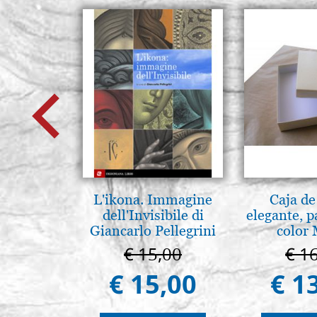
L'ikona. Immagine
Caja de
dell'Invisibile di
elegante, p
Giancarlo Pellegrini
color 
€ 15,00
€ 1
€ 15,00
€ 1