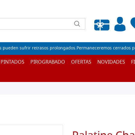
Lista de deseos vacía
s pueden sufrir retrasos prolongados.Permaneceremos cerrados por
 PINTADOS
PIROGRABADO
OFERTAS
NOVIDADES
F