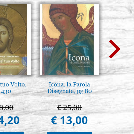
tuo Volto,
Icona, la Parola
Madre de
 430
Disegnata, pg 80
ternura 
25
8,00
€ 25,00
€ 4
4,20
€ 13,00
€ 4