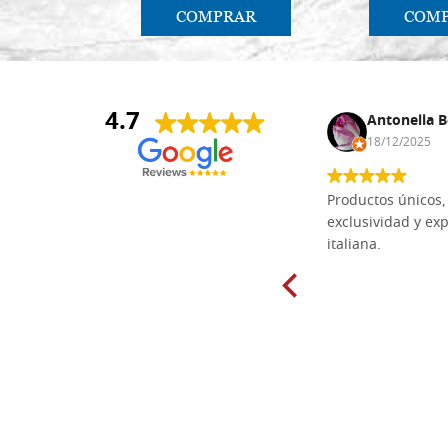
COMPRAR
COM
4.7
Anna Maria Negri
Antonella B
17/02/2025
18/12/2025
Las tablas de tilo macizo que compré
Productos únicos, 
en línea en la bien surtida carpintería
exclusividad y exp
Dal Molin para tallar tienen una
italiana.
excelente relación calidad-precio y
están disponibles en una amplia
gama de tamaños. Además, los
productos se empaquetaron
cuidadosamente y se entregaron a
tiempo. ¡Enhorabuena!