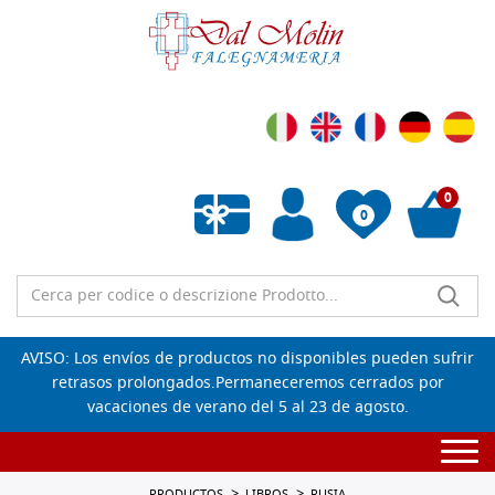
0
0
Lista de deseos vacía
AVISO: Los envíos de productos no disponibles pueden sufrir
retrasos prolongados.Permaneceremos cerrados por
vacaciones de verano del 5 al 23 de agosto.
Togg
navi