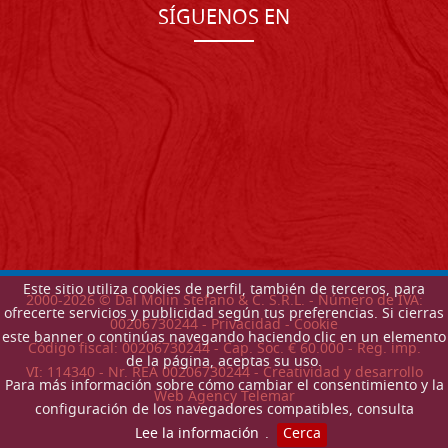
SÍGUENOS EN
Este sitio utiliza cookies de perfil, también de terceros, para
2000-
2026
© Dal Molin Stefano & C. S.R.L. - Número de IVA:
ofrecerte servicios y publicidad según tus preferencias. Si cierras
00206730244 -
Privacidad
-
Cookie
este banner o continúas navegando haciendo clic en un elemento
Código fiscal: 00206730244 - Cap. Soc. € 60.000 - Reg. imp.
de la página, aceptas su uso.
VI: 114340 - Nr. REA 00206730244 - Creatividad y desarrollo
Para más información sobre cómo cambiar el consentimiento y la
Web Agency Telemar
configuración de los navegadores compatibles, consulta
Lee la información
.
Cerca