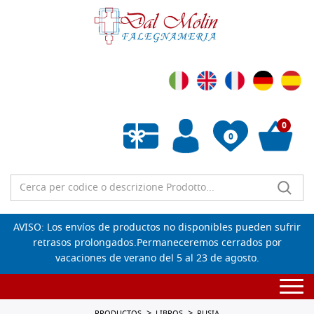
0
0
Lista de deseos vacía
AVISO: Los envíos de productos no disponibles pueden sufrir
retrasos prolongados.Permaneceremos cerrados por
vacaciones de verano del 5 al 23 de agosto.
Togg
navi