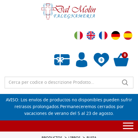
0
0
Lista de deseos vacía
AVISO: Los envíos de productos no disponibles pueden sufrir
retrasos prolongados.Permaneceremos cerrados por
vacaciones de verano del 5 al 23 de agosto.
Togg
navi