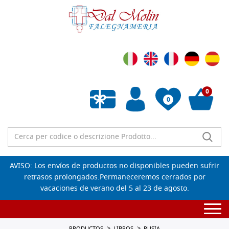
0
0
Lista de deseos vacía
AVISO: Los envíos de productos no disponibles pueden sufrir
retrasos prolongados.Permaneceremos cerrados por
vacaciones de verano del 5 al 23 de agosto.
Togg
navi