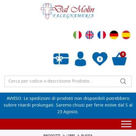
0
0
Wishlist vuota
AVVISO: Le spedizioni di prodotti non disponibili potrebbero
subire ritardi prolungati. Saremo chiusi per ferie estive dal 5 al
23 Agosto.
Togg
navi