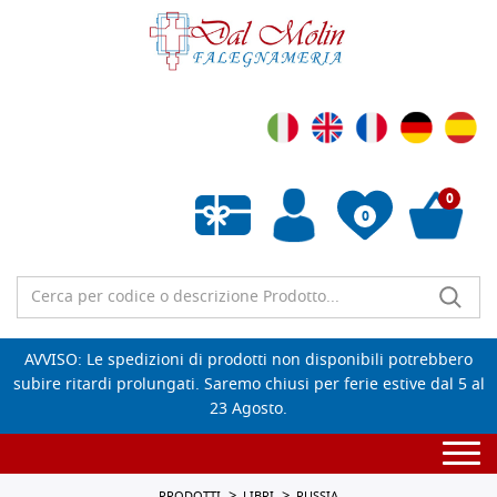
0
0
Wishlist vuota
AVVISO: Le spedizioni di prodotti non disponibili potrebbero
subire ritardi prolungati. Saremo chiusi per ferie estive dal 5 al
23 Agosto.
Togg
navi