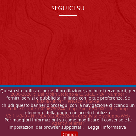
SEGUICI SU
Questo sito utilizza cookie di profilazione, anche di terze parti, per
2000-
2026
© Dal Molin Stefano & C. S.R.L. - VAT Number:
fornirti servizi e pubblicita' in linea con le tue preferenze. Se
00206730244 -
Privacy
-
Cookie
chiudi questo banner o prosegui con la navigazione cliccando un
Codice Fiscale: 00206730244 - Cap. Soc. € 60.000 - Reg. imp.
elemento della pagina ne accetti l'utilizzo.
VI: 114340 - Nr. REA 00206730244 - Creatività e sviluppo Web
Per maggiori informazioni su come modificare il consenso e le
Agency Telemar
impostazioni dei browser supportati.
Leggi l'informativa
Chiudi