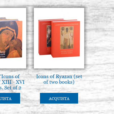
Icons of
Icons of Ryazan (set
 XIII - XVI
of two books)
. Set of 2
oks.
UISTA
ACQUISTA