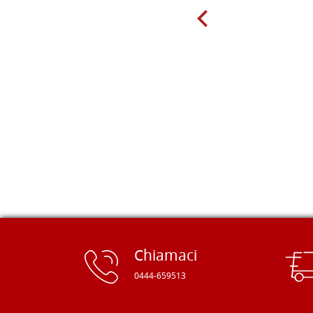
molto per delle tavole scadenti. Un
giorno sono finito, per caso, sul sito
della Falegnameria Dal Molin e mi si
è aperto un mondo. Tavole di tutte le
misure, e anche di forme particolari...
Ne ho ordinata qualcuna per provare
e devo dire: FINALMENTE! Finalmente
delle tavole di alta qualità, ben
rifinite e a prezzi onesti. Inserito
immediatamente nei miei preferiti il
sito, dal quale conto di ordinare
spesso :) Grazie mille!
Chiamaci
0444-659513