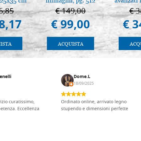
 25x35 cm
immagini, pg. 512
avanzati f
pratica
6,85
€ 149,00
€ 3
8,17
€ 99,00
€ 3
ISTA
ACQUISTA
ACQ
enelli
Dome.L
18/09/2025
vizio curatissimo,
Ordinato online, arrivato legno
petenza. Eccellenza
stupendo e dimensioni perfette