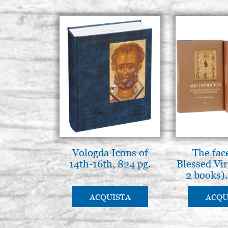
Vologda Icons of
The fac
14th-16th, 824 pg.
Blessed Vir
2 books)
lang
ACQUISTA
ACQU