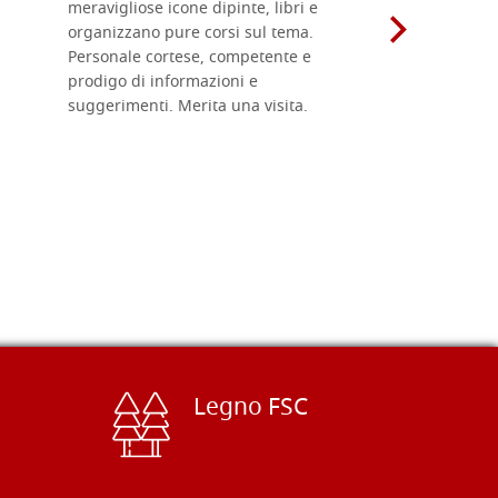
meravigliose icone dipinte, libri e
di formati
organizzano pure corsi sul tema.
l'imballagg
Personale cortese, competente e
ricevuti c
prodigo di informazioni e
Complimen
suggerimenti. Merita una visita.
Legno FSC