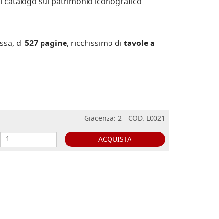
l catalogo sul patrimonio iconografico
ussa, di
527 pagine
, ricchissimo di
tavole a
Giacenza: 2 - COD. L0021
ACQUISTA