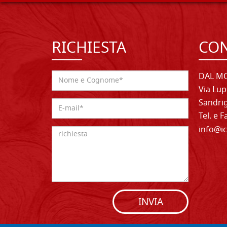
RICHIESTA
CON
DAL MO
Via Lup
Sandrig
Tel. e 
info@ic
INVIA