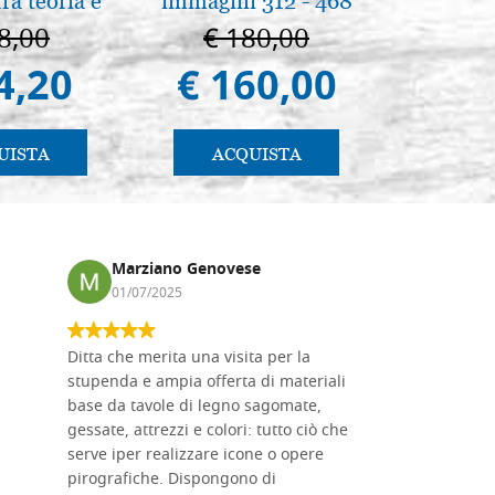
ra teoria e
immagini 312 - 468
Cappella
. pg. 430
Pa
8,00
€ 180,00
€ 1
4,20
€ 160,00
€ 9
UISTA
ACQUISTA
AC
Marziano Genovese
Anna
01/07/2025
17/02
Ditta che merita una visita per la
Le tavole i
stupenda e ampia offerta di materiali
da me acqu
base da tavole di legno sagomate,
fornitissi
gessate, attrezzi e colori: tutto ciò che
per esegui
serve iper realizzare icone o opere
un ottimo 
pirografiche. Dispongono di
sono dispo