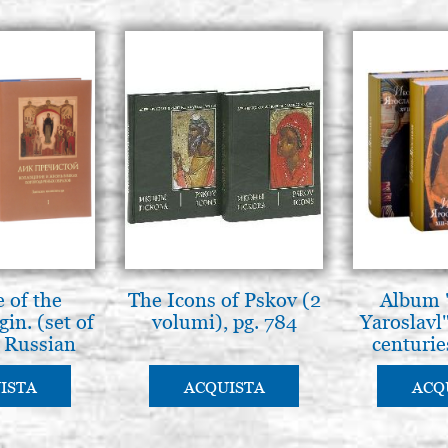
e of the
The Icons of Pskov (2
Album "
gin. (set of
volumi), pg. 784
Yaroslavl"
. Russian
centuries
uage
bo
ISTA
ACQUISTA
ACQ