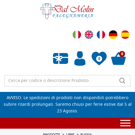
0
0
Wishlist vuota
AVVISO: Le spedizioni di prodotti non disponibili potrebbero
subire ritardi prolungati. Saremo chiusi per ferie estive dal 5 al
23 Agosto.
Togg
navi