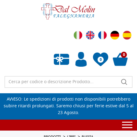
0
0
Wishlist vuota
AVVISO: Le spedizioni di prodotti non disponibili potrebbero
subire ritardi prolungati. Saremo chiusi per ferie estive dal 5 al
23 Agosto.
Togg
navi