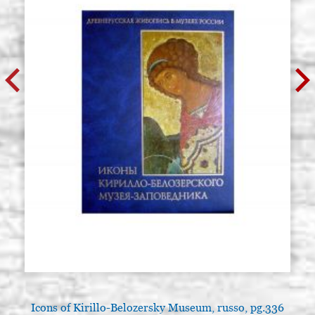
Icons of Kirillo-Belozersky Museum, russo, pg.336
T