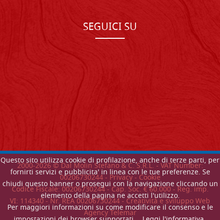
SEGUICI SU
Questo sito utilizza cookie di profilazione, anche di terze parti, per
2000-
2026
© Dal Molin Stefano & C. S.R.L. - VAT Number:
fornirti servizi e pubblicita' in linea con le tue preferenze. Se
00206730244 -
Privacy
-
Cookie
chiudi questo banner o prosegui con la navigazione cliccando un
Codice Fiscale: 00206730244 - Cap. Soc. € 60.000 - Reg. imp.
elemento della pagina ne accetti l'utilizzo.
VI: 114340 - Nr. REA 00206730244 - Creatività e sviluppo Web
Per maggiori informazioni su come modificare il consenso e le
Agency Telemar
impostazioni dei browser supportati.
Leggi l'informativa