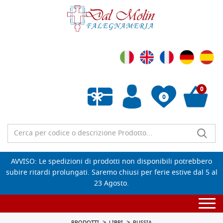
0
0
Wishlist vuota
AVVISO: Le spedizioni di prodotti non disponibili potrebbero
subire ritardi prolungati. Saremo chiusi per ferie estive dal 5 al
23 Agosto.
Togg
navi