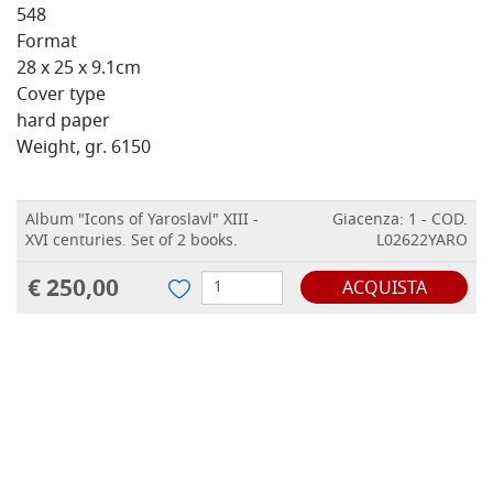
548
Format
28 x 25 x 9.1cm
Cover type
hard paper
Weight, gr. 6150
Album "Icons of Yaroslavl" XIII -
Giacenza: 1 - COD.
XVI centuries. Set of 2 books.
L02622YARO
€ 250,00
ACQUISTA