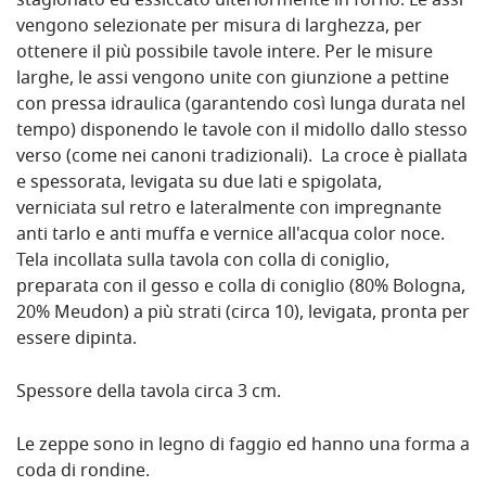
stagionato ed essiccato ulteriormente in forno. Le assi
vengono selezionate per misura di larghezza, per
ottenere il più possibile tavole intere. Per le misure
larghe, le assi vengono unite con giunzione a pettine
con pressa idraulica (garantendo così lunga durata nel
tempo) disponendo le tavole con il midollo dallo stesso
verso (come nei canoni tradizionali). La croce è piallata
e spessorata, levigata su due lati e spigolata,
verniciata sul retro e lateralmente con impregnante
anti tarlo e anti muffa e vernice all'acqua color noce.
Tela incollata sulla tavola con colla di coniglio,
preparata con il gesso e colla di coniglio (80% Bologna,
20% Meudon) a più strati (circa 10), levigata, pronta per
essere dipinta.
Spessore della tavola circa 3 cm.
Le zeppe sono in legno di faggio ed hanno una forma a
coda di rondine.