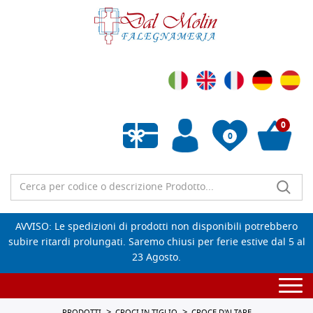
0
0
Wishlist vuota
AVVISO: Le spedizioni di prodotti non disponibili potrebbero
subire ritardi prolungati. Saremo chiusi per ferie estive dal 5 al
23 Agosto.
Togg
navi