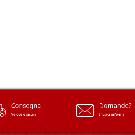
Consegna
Domande?
Veloce e sicura
Inviaci un'e-mail