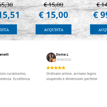
65,30
€ 15,00
€ 1
15,51
€ 15,00
€ 9
ISTA
ACQUISTA
ACQ
enelli
Dome.L
18/09/2025
vizio curatissimo,
Ordinato online, arrivato legno
petenza. Eccellenza
stupendo e dimensioni perfette