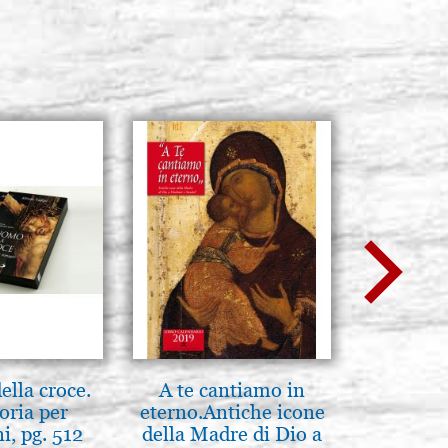
lla croce.
A te cantiamo in
Madre d
oria per
eterno.Antiche icone
tene
, pg. 512
della Madre di Dio a
Novgoro