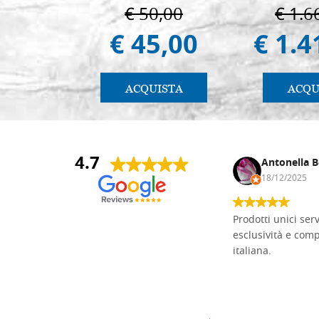
€ 50,00
€ 1.6
€ 45,00
€ 1.4
ACQUISTA
ACQU
4.7
Andrea Monguzzi
Antonella B
15/01/2025
18/12/2025
Non pratico l'iconografia, ma mi
Prodotti unici ser
cimento con il chip carving. Ho girato
esclusività e com
mari e monti online alla ricerca di
italiana.
tavole di tiglio per poter coltivare il
mio hobby, e ne ho comprate diverse
da diversi fornitori. Ho sempre speso
molto per delle tavole scadenti. Un