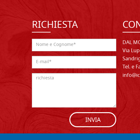
RICHIESTA
CON
DAL MO
Via Lup
Sandrig
Tel. e 
info@ic
INVIA