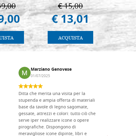
Vladimir e Suzdal
49,00
€ 15,00
€ 4
(libro-cal. 2019)
9,00
€ 13,01
€ 4
UISTA
ACQUISTA
AC
Marziano Genovese
Anna
01/07/2025
17/02
Ditta che merita una visita per la
Le tavole i
stupenda e ampia offerta di materiali
da me acqu
base da tavole di legno sagomate,
fornitissi
gessate, attrezzi e colori: tutto ciò che
per esegui
serve iper realizzare icone o opere
un ottimo 
pirografiche. Dispongono di
sono dispo
meravigliose icone dipinte, libri e
di formati