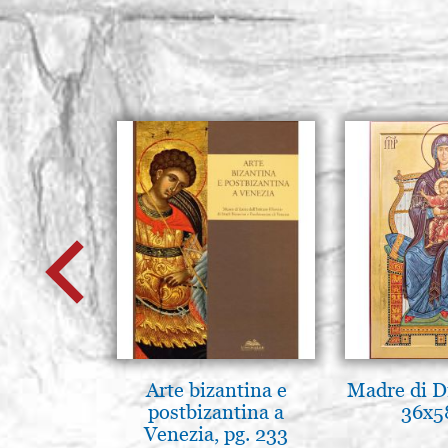
Arte bizantina e
Madre di D
postbizantina a
36x5
Venezia, pg. 233