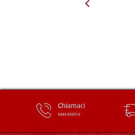
giorno sono finito, per caso, sul sito
della Falegnameria Dal Molin e mi si
è aperto un mondo. Tavole di tutte le
misure, e anche di forme particolari...
Ne ho ordinata qualcuna per provare
e devo dire: FINALMENTE! Finalmente
delle tavole di alta qualità, ben
rifinite e a prezzi onesti. Inserito
immediatamente nei miei preferiti il
sito, dal quale conto di ordinare
spesso :) Grazie mille!
Chiamaci
0444-659513