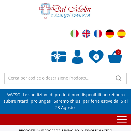
0
0
Wishlist vuota
AVVISO: Le spedizioni di prodotti non disponibili potrebbero
subire ritardi prolungati. Saremo chiusi per ferie estive dal 5 al
23 Agosto.
Togg
navi