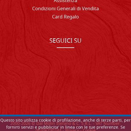
Assistenza
Condizioni Generali di Vendita
Card Regalo
SEGUICI SU
Questo sito utilizza cookie di profilazione, anche di terze parti, per
2000-
2026
© Dal Molin Stefano & C. S.R.L. - VAT Number:
fornirti servizi e pubblicita' in linea con le tue preferenze. Se
00206730244 -
Privacy
-
Cookie