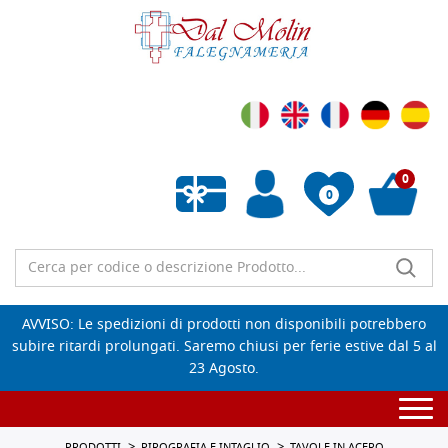
0
0
Wishlist vuota
AVVISO: Le spedizioni di prodotti non disponibili potrebbero
subire ritardi prolungati. Saremo chiusi per ferie estive dal 5 al
23 Agosto.
Togg
navi