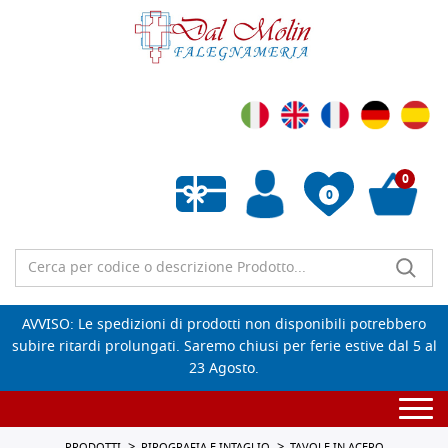
0
0
Wishlist vuota
AVVISO: Le spedizioni di prodotti non disponibili potrebbero
subire ritardi prolungati. Saremo chiusi per ferie estive dal 5 al
23 Agosto.
Togg
navi