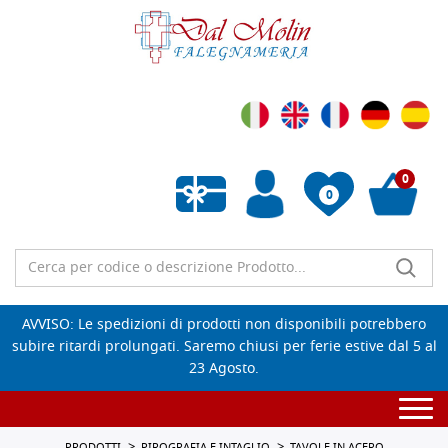
0
0
Wishlist vuota
AVVISO: Le spedizioni di prodotti non disponibili potrebbero
subire ritardi prolungati. Saremo chiusi per ferie estive dal 5 al
23 Agosto.
Togg
navi