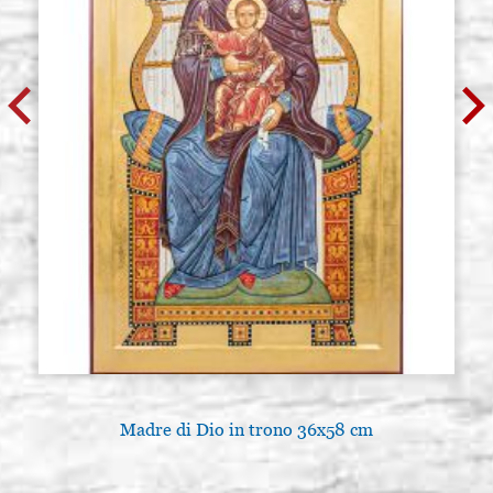
Madre di Dio in trono 36x58 cm
L