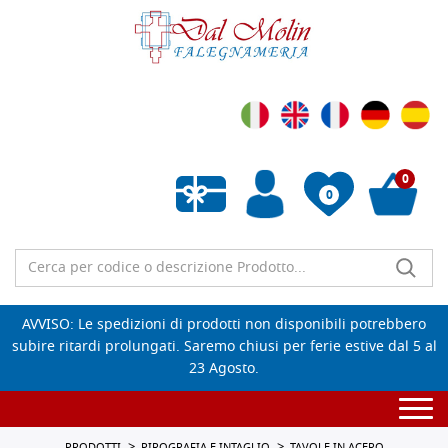
0
0
Wishlist vuota
AVVISO: Le spedizioni di prodotti non disponibili potrebbero
subire ritardi prolungati. Saremo chiusi per ferie estive dal 5 al
23 Agosto.
Togg
navi