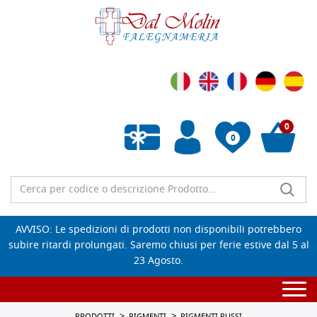
0
0
Wishlist vuota
AVVISO: Le spedizioni di prodotti non disponibili potrebbero
subire ritardi prolungati. Saremo chiusi per ferie estive dal 5 al
23 Agosto.
Togg
navi