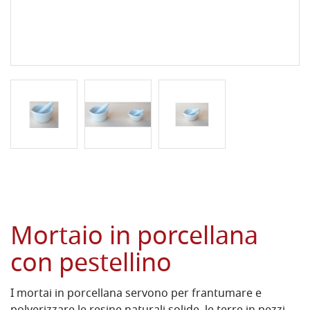
Mortaio in porcellana
con pestellino
I mortai in porcellana servono per frantumare e