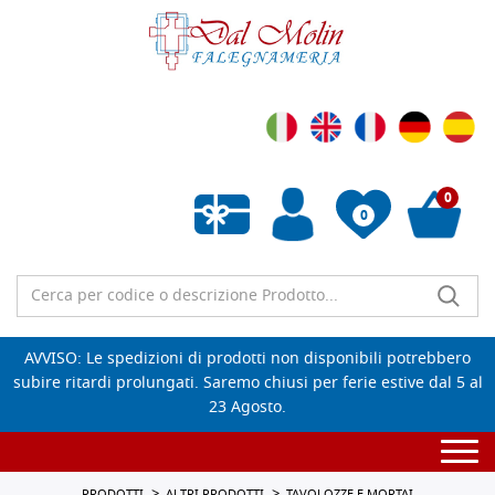
0
0
Wishlist vuota
AVVISO: Le spedizioni di prodotti non disponibili potrebbero
subire ritardi prolungati. Saremo chiusi per ferie estive dal 5 al
23 Agosto.
Togg
navi