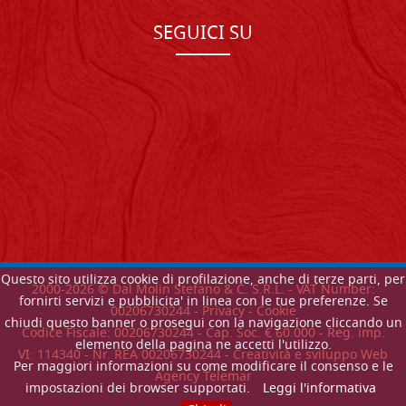
SEGUICI SU
Questo sito utilizza cookie di profilazione, anche di terze parti, per
2000-
2026
© Dal Molin Stefano & C. S.R.L. - VAT Number:
fornirti servizi e pubblicita' in linea con le tue preferenze. Se
00206730244 -
Privacy
-
Cookie
chiudi questo banner o prosegui con la navigazione cliccando un
Codice Fiscale: 00206730244 - Cap. Soc. € 60.000 - Reg. imp.
elemento della pagina ne accetti l'utilizzo.
VI: 114340 - Nr. REA 00206730244 - Creatività e sviluppo Web
Per maggiori informazioni su come modificare il consenso e le
Agency Telemar
impostazioni dei browser supportati.
Leggi l'informativa