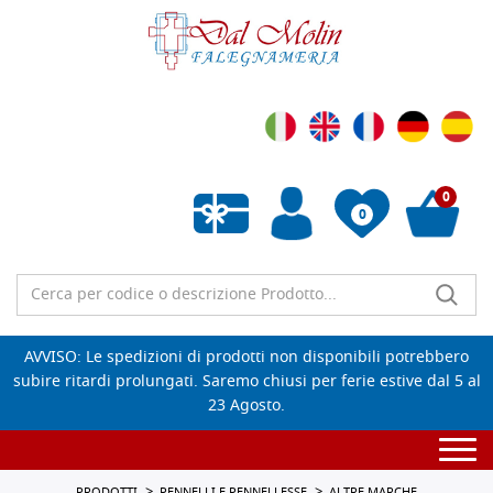
0
0
Wishlist vuota
AVVISO: Le spedizioni di prodotti non disponibili potrebbero
subire ritardi prolungati. Saremo chiusi per ferie estive dal 5 al
23 Agosto.
Togg
navi