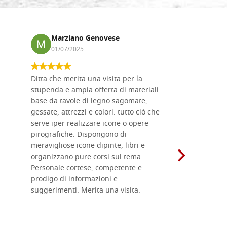
Marziano Genovese
Anna
01/07/2025
17/02
Ditta che merita una visita per la
Le tavole i
stupenda e ampia offerta di materiali
da me acqu
base da tavole di legno sagomate,
fornitissi
gessate, attrezzi e colori: tutto ciò che
per esegui
serve iper realizzare icone o opere
un ottimo 
pirografiche. Dispongono di
sono dispo
meravigliose icone dipinte, libri e
di formati
organizzano pure corsi sul tema.
l'imballagg
Personale cortese, competente e
ricevuti c
prodigo di informazioni e
Complimen
suggerimenti. Merita una visita.