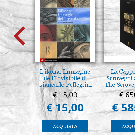
L'ikona. Immagine
La Cappe
dell'Invisibile di
Scrovegni 
Giancarlo Pellegrini
The Scrove
in P
€ 15,00
€ 65
€ 15,00
€ 58
ACQUISTA
ACQU