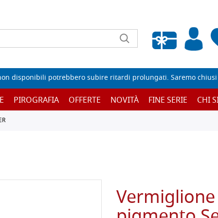
Wishlist vuota
non disponibili potrebbero subire ritardi prolungati. Saremo chiusi p
E
PIROGRAFIA
OFFERTE
NOVITÀ
FINE SERIE
CHI 
ER
Vermiglione 
pigmento Se