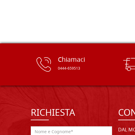
rifinite e a prezzi onesti. Inserito
immediatamente nei miei preferiti il
sito, dal quale conto di ordinare
spesso :) Grazie mille!
Chiamaci
0444-659513
RICHIESTA
CON
DAL MO