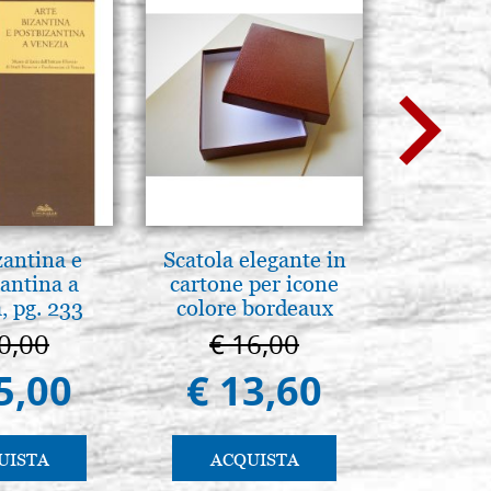
zantina e
Scatola elegante in
Luce del
antina a
cartone per icone
Icone:
, pg. 233
colore bordeaux
avanzati 
pratic
0,00
€ 16,00
€ 
5,00
€ 13,60
€ 
UISTA
ACQUISTA
AC