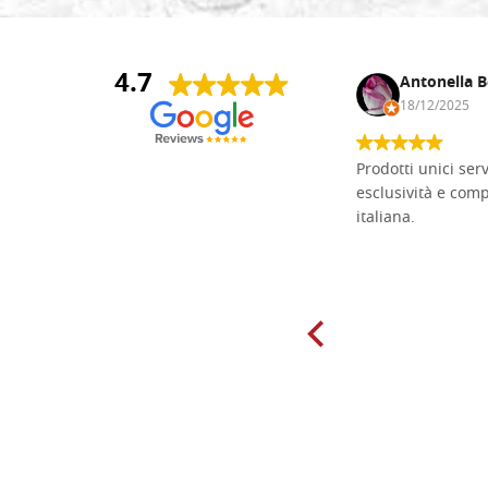
4.7
Andrea Monguzzi
Antonella B
15/01/2025
18/12/2025
Non pratico l'iconografia, ma mi
Prodotti unici ser
cimento con il chip carving. Ho girato
esclusività e com
mari e monti online alla ricerca di
italiana.
tavole di tiglio per poter coltivare il
mio hobby, e ne ho comprate diverse
da diversi fornitori. Ho sempre speso
molto per delle tavole scadenti. Un
giorno sono finito, per caso, sul sito
della Falegnameria Dal Molin e mi si
è aperto un mondo. Tavole di tutte le
misure, e anche di forme particolari...
Ne ho ordinata qualcuna per provare
e devo dire: FINALMENTE! Finalmente
delle tavole di alta qualità, ben