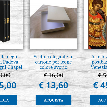
lla degli
Scatola elegante in
Arte bi
a Padova -
cartone per icone
postbiz
gni Chapel
colore avorio
Venezia
adua
0,00
€ 16,00
€ 5
5,00
€ 13,60
€ 4
ISTA
ACQUISTA
ACQ