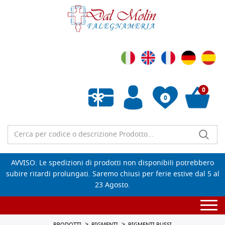
0
0
Wishlist vuota
AVVISO: Le spedizioni di prodotti non disponibili potrebbero
subire ritardi prolungati. Saremo chiusi per ferie estive dal 5 al
23 Agosto.
Togg
navi