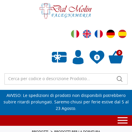
0
0
Wishlist vuota
AVVISO: Le spedizioni di prodotti non disponibili potrebbero
subire ritardi prolungati. Saremo chiusi per ferie estive dal 5 al
23 Agosto.
Togg
navi