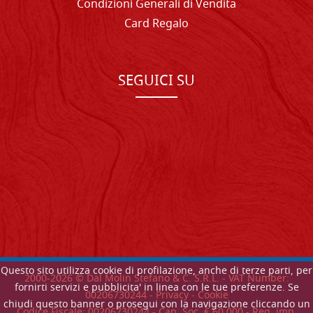
Condizioni Generali di Vendita
Card Regalo
SEGUICI SU
Questo sito utilizza cookie di profilazione, anche di terze parti, per
2000-
2026
© Dal Molin Stefano & C. S.R.L. - VAT Number:
fornirti servizi e pubblicita' in linea con le tue preferenze. Se
00206730244 -
Privacy
-
Cookie
chiudi questo banner o prosegui con la navigazione cliccando un
Codice Fiscale: 00206730244 - Cap. Soc. € 60.000 - Reg. imp.