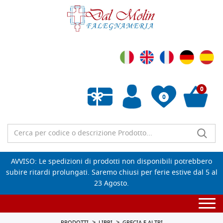
0
0
Wishlist vuota
AVVISO: Le spedizioni di prodotti non disponibili potrebbero
subire ritardi prolungati. Saremo chiusi per ferie estive dal 5 al
23 Agosto.
Togg
navi