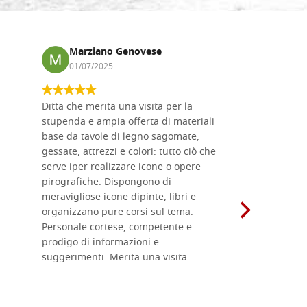
Marziano Genovese
Anna
01/07/2025
17/02
Ditta che merita una visita per la
Le tavole i
stupenda e ampia offerta di materiali
da me acqu
base da tavole di legno sagomate,
fornitissi
gessate, attrezzi e colori: tutto ciò che
per esegui
serve iper realizzare icone o opere
un ottimo 
pirografiche. Dispongono di
sono dispo
meravigliose icone dipinte, libri e
di formati
organizzano pure corsi sul tema.
l'imballagg
Personale cortese, competente e
ricevuti c
prodigo di informazioni e
Complimen
suggerimenti. Merita una visita.