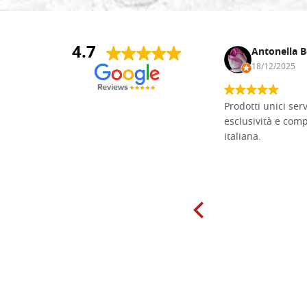
4.7
Andrea Monguzzi
Antonella B
15/01/2025
18/12/2025
Non pratico l'iconografia, ma mi
Prodotti unici ser
cimento con il chip carving. Ho girato
esclusività e com
mari e monti online alla ricerca di
italiana.
tavole di tiglio per poter coltivare il
mio hobby, e ne ho comprate diverse
da diversi fornitori. Ho sempre speso
molto per delle tavole scadenti. Un
giorno sono finito, per caso, sul sito
della Falegnameria Dal Molin e mi si
è aperto un mondo. Tavole di tutte le
misure, e anche di forme particolari...
Ne ho ordinata qualcuna per provare
e devo dire: FINALMENTE! Finalmente
delle tavole di alta qualità, ben