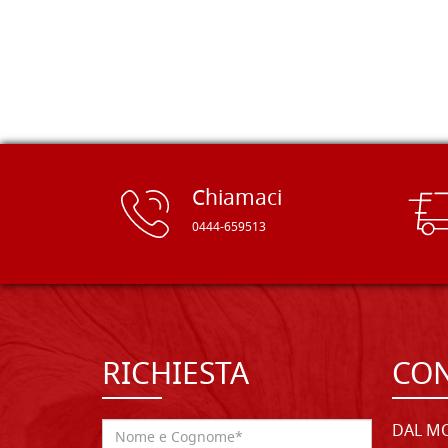
rifinite e a prezzi onesti. Inserito
immediatamente nei miei preferiti il
sito, dal quale conto di ordinare
spesso :) Grazie mille!
Chiamaci
0444-659513
RICHIESTA
CON
DAL MO