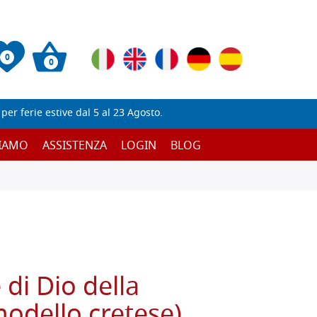
0
0
er ferie estive dal 5 al 23 Agosto.
SIAMO
ASSISTENZA
LOGIN
BLOG
di Dio della
odello cretese)