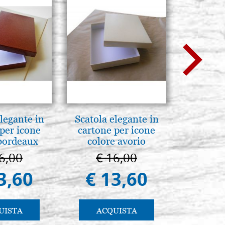
legante in
Scatola elegante in
Madre di 
per icone
cartone per icone
36
bordeaux
colore avorio
6,00
€ 16,00
€ 1
3,60
€ 13,60
€ 1.
UISTA
ACQUISTA
AC