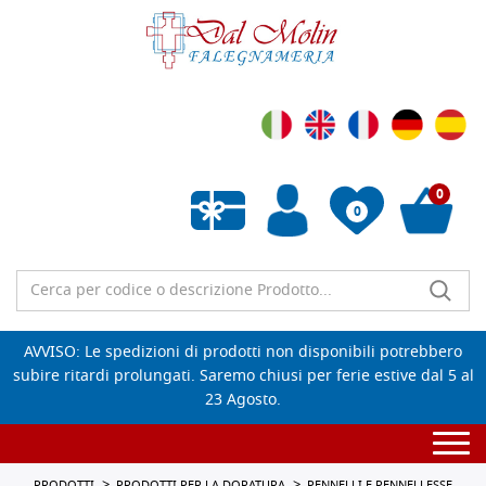
0
0
Wishlist vuota
AVVISO: Le spedizioni di prodotti non disponibili potrebbero
subire ritardi prolungati. Saremo chiusi per ferie estive dal 5 al
23 Agosto.
Togg
navi