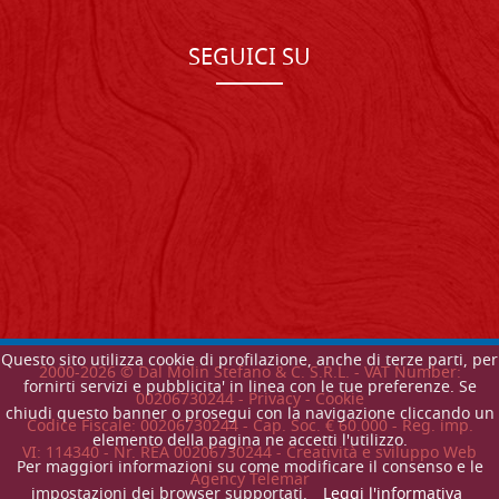
SEGUICI SU
Questo sito utilizza cookie di profilazione, anche di terze parti, per
2000-
2026
© Dal Molin Stefano & C. S.R.L. - VAT Number:
fornirti servizi e pubblicita' in linea con le tue preferenze. Se
00206730244 -
Privacy
-
Cookie
chiudi questo banner o prosegui con la navigazione cliccando un
Codice Fiscale: 00206730244 - Cap. Soc. € 60.000 - Reg. imp.
elemento della pagina ne accetti l'utilizzo.
VI: 114340 - Nr. REA 00206730244 - Creatività e sviluppo Web
Per maggiori informazioni su come modificare il consenso e le
Agency Telemar
impostazioni dei browser supportati.
Leggi l'informativa