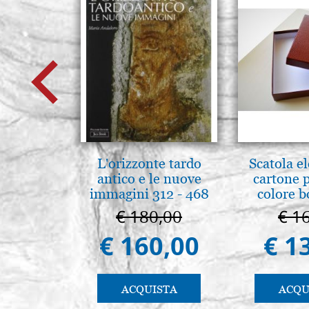
L'orizzonte tardo
Scatola e
antico e le nuove
cartone 
immagini 312 - 468
colore 
€ 180,00
€ 1
€ 160,00
€ 1
ACQUISTA
ACQU