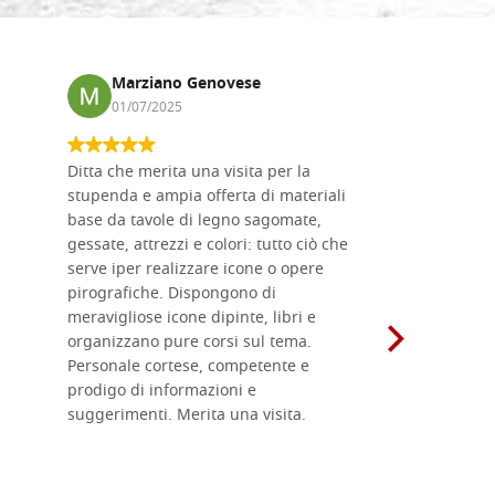
Marziano Genovese
Anna
01/07/2025
17/02
Ditta che merita una visita per la
Le tavole i
stupenda e ampia offerta di materiali
da me acqu
base da tavole di legno sagomate,
fornitissi
gessate, attrezzi e colori: tutto ciò che
per esegui
serve iper realizzare icone o opere
un ottimo 
pirografiche. Dispongono di
sono dispo
meravigliose icone dipinte, libri e
di formati
organizzano pure corsi sul tema.
l'imballagg
Personale cortese, competente e
ricevuti c
prodigo di informazioni e
Complimen
suggerimenti. Merita una visita.