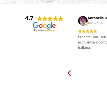
4.7
Andrea Monguzzi
Antonella B
15/01/2025
18/12/2025
Non pratico l'iconografia, ma mi
Prodotti unici ser
cimento con il chip carving. Ho girato
esclusività e com
mari e monti online alla ricerca di
italiana.
tavole di tiglio per poter coltivare il
mio hobby, e ne ho comprate diverse
da diversi fornitori. Ho sempre speso
molto per delle tavole scadenti. Un
giorno sono finito, per caso, sul sito
della Falegnameria Dal Molin e mi si
è aperto un mondo. Tavole di tutte le
misure, e anche di forme particolari...
Ne ho ordinata qualcuna per provare
e devo dire: FINALMENTE! Finalmente
delle tavole di alta qualità, ben