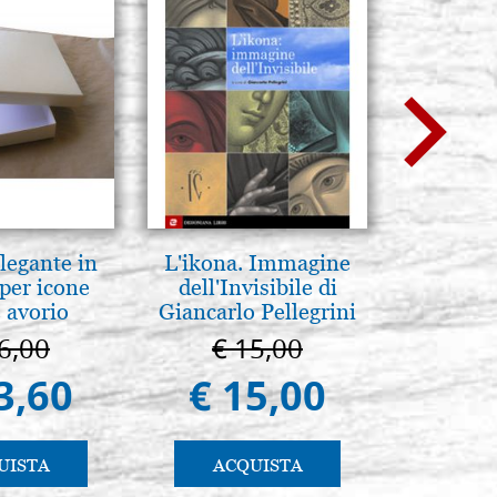
legante in
L'ikona. Immagine
Madre d
per icone
dell'Invisibile di
tene
 avorio
Giancarlo Pellegrini
Novgoro
6,00
€ 15,00
€ 4
3,60
€ 15,00
€ 4
UISTA
ACQUISTA
AC