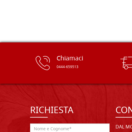
rifinite e a prezzi onesti. Inserito
immediatamente nei miei preferiti il
sito, dal quale conto di ordinare
spesso :) Grazie mille!
Chiamaci
0444-659513
RICHIESTA
CON
DAL MO