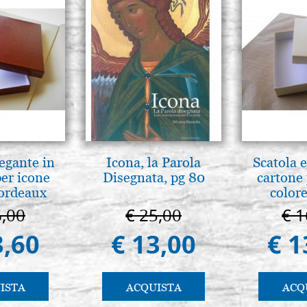
legante in
Icona, la Parola
Scatola e
per icone
Disegnata, pg 80
cartone 
bordeaux
colore
6,00
€ 25,00
€ 1
3,60
€ 13,00
€ 1
ISTA
ACQUISTA
ACQ