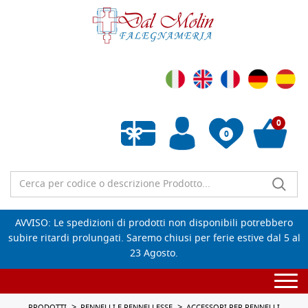
0
0
Wishlist vuota
AVVISO: Le spedizioni di prodotti non disponibili potrebbero
subire ritardi prolungati. Saremo chiusi per ferie estive dal 5 al
23 Agosto.
Togg
navi