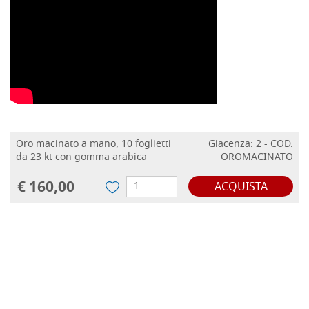
Oro macinato a mano, 10 foglietti
Giacenza: 2 - COD.
da 23 kt con gomma arabica
OROMACINATO
€ 160,00
ACQUISTA