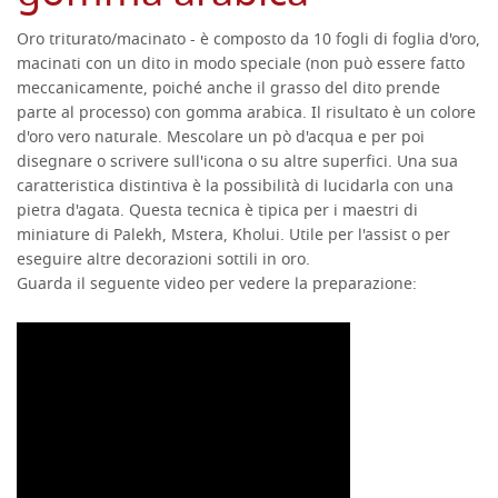
Oro triturato/macinato - è composto da 10 fogli di foglia d'oro,
macinati con un dito in modo speciale (non può essere fatto
meccanicamente, poiché anche il grasso del dito prende
parte al processo) con gomma arabica.
Il risultato è un colore
d'oro vero naturale. Mescolare
un pò d'acqua e per poi
disegnare o scrivere sull'icona o su altre superfici.
Una sua
caratteristica distintiva è la possibilità di lucidarla con una
pietra d'agata.
Questa tecnica è tipica per i maestri di
miniature di Palekh, Mstera, Kholui. Utile per l'assist o per
eseguire altre decorazioni sottili in oro.
Guarda il seguente video per vedere la preparazione: