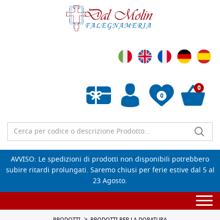
0
0
Wishlist vuota
AVVISO: Le spedizioni di prodotti non disponibili potrebbero
subire ritardi prolungati. Saremo chiusi per ferie estive dal 5 al
23 Agosto.
Togg
navi