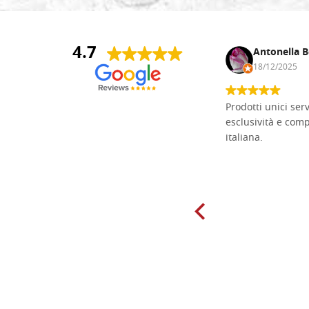
4.7
Andrea Monguzzi
Antonella B
15/01/2025
18/12/2025
Non pratico l'iconografia, ma mi
Prodotti unici ser
cimento con il chip carving. Ho girato
esclusività e com
mari e monti online alla ricerca di
italiana.
tavole di tiglio per poter coltivare il
mio hobby, e ne ho comprate diverse
da diversi fornitori. Ho sempre speso
molto per delle tavole scadenti. Un
giorno sono finito, per caso, sul sito
della Falegnameria Dal Molin e mi si
è aperto un mondo. Tavole di tutte le
misure, e anche di forme particolari...
Ne ho ordinata qualcuna per provare
e devo dire: FINALMENTE! Finalmente
delle tavole di alta qualità, ben