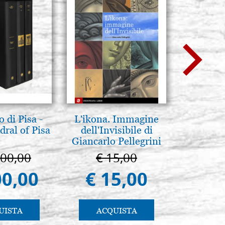
 di Pisa -
L'ikona. Immagine
Luce del
ral of Pisa
dell'Invisibile di
Icone:
Giancarlo Pellegrini
avanzati 
pratic
000,00
€ 15,00
€ 
00,00
€ 15,00
€ 
UISTA
ACQUISTA
AC