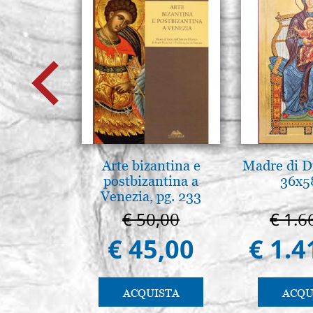
Arte bizantina e
Madre di D
postbizantina a
36x5
Venezia, pg. 233
€ 50,00
€ 1.6
€ 45,00
€ 1.4
ACQUISTA
ACQU