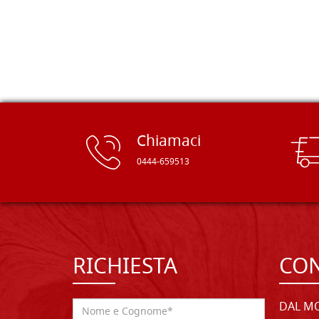
rifinite e a prezzi onesti. Inserito
immediatamente nei miei preferiti il
sito, dal quale conto di ordinare
spesso :) Grazie mille!
Chiamaci
0444-659513
RICHIESTA
CON
DAL MO