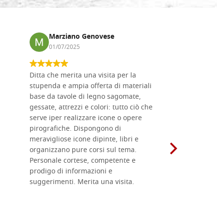
Marziano Genovese
Anna
01/07/2025
17/02
Ditta che merita una visita per la
Le tavole i
stupenda e ampia offerta di materiali
da me acqu
base da tavole di legno sagomate,
fornitissi
gessate, attrezzi e colori: tutto ciò che
per esegui
serve iper realizzare icone o opere
un ottimo 
pirografiche. Dispongono di
sono dispo
meravigliose icone dipinte, libri e
di formati
organizzano pure corsi sul tema.
l'imballagg
Personale cortese, competente e
ricevuti c
prodigo di informazioni e
Complimen
suggerimenti. Merita una visita.