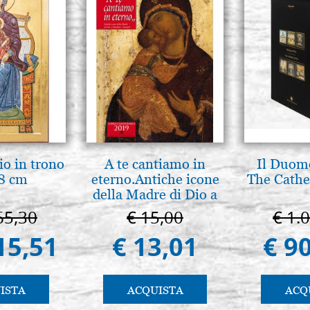
io in trono
A te cantiamo in
Il Duomo
8 cm
eterno.Antiche icone
The Cathed
della Madre di Dio a
Vladimir e Suzdal
65,30
€ 15,00
€ 1.
(libro-cal. 2019)
15,51
€ 13,01
€ 9
ISTA
ACQUISTA
ACQ