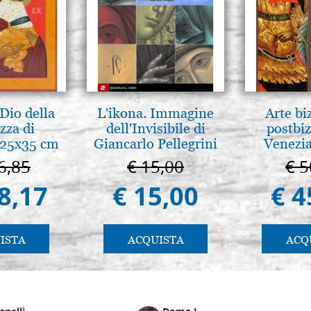
Dio della
L'ikona. Immagine
Arte bi
zza di
dell'Invisibile di
postbiz
 25x35 cm
Giancarlo Pellegrini
Venezia
6,85
€ 15,00
€ 5
8,17
€ 15,00
€ 4
ISTA
ACQUISTA
ACQ