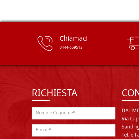
spesso :) Grazie mille!
Chiamaci
0444-659513
RICHIESTA
CON
DAL MO
Via Lup
Sandrig
Tel. e 