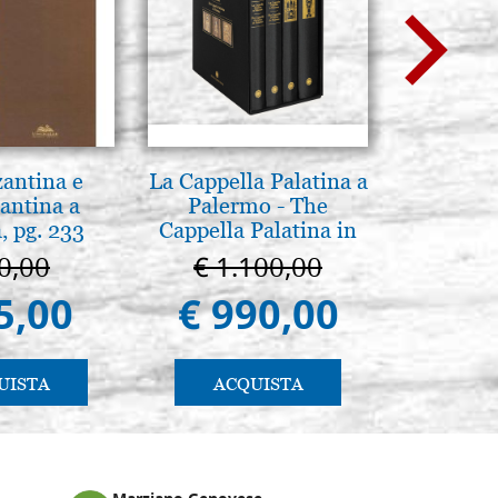
zantina e
La Cappella Palatina a
Madre di 
antina a
Palermo - The
36
, pg. 233
Cappella Palatina in
Palermo
0,00
€ 1.100,00
€ 1
5,00
€ 990,00
€ 1.
UISTA
ACQUISTA
AC