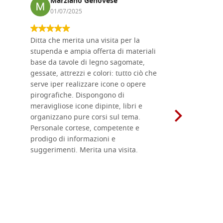
Marziano Genovese
Anna
01/07/2025
17/02
Ditta che merita una visita per la
Le tavole i
stupenda e ampia offerta di materiali
da me acqu
base da tavole di legno sagomate,
fornitissi
gessate, attrezzi e colori: tutto ciò che
per esegui
serve iper realizzare icone o opere
un ottimo 
pirografiche. Dispongono di
sono dispo
meravigliose icone dipinte, libri e
di formati
organizzano pure corsi sul tema.
l'imballagg
Personale cortese, competente e
ricevuti c
prodigo di informazioni e
Complimen
suggerimenti. Merita una visita.