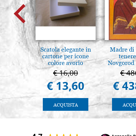
Scatola elegante in
Madre di 
cartone per icone
tenere
colore avorio
Novgorod
€ 16,00
€ 48
€ 13,60
€ 43
ACQUISTA
ACQU