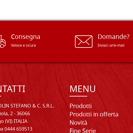
Consegna
Domande?
Veloce e sicura
Inviaci un'e-mail
TATTI
MENU
Prodotti
LIN STEFANO & C. S.R.L.
iola, 2 - 36066
Prodotti in offerta
o (VI) ITALIA
Novità
Fax 0444 659513
Fine Serie