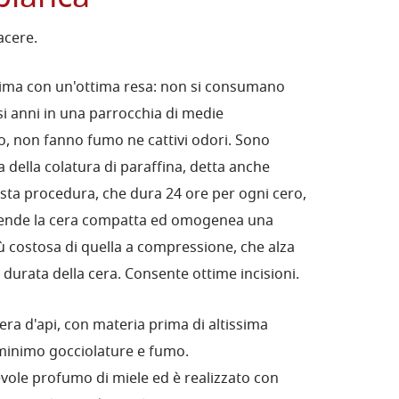
acere.
sima con un'ottima resa: non si consumano
i anni in una parrocchia di medie
o, non fanno fumo ne cattivi odori. Sono
ca della colatura di paraffina, detta anche
esta procedura, che dura 24 ore per ogni cero,
 e rende la cera compatta ed omogenea una
più costosa di quella a compressione, che alza
 durata della cera. Consente ottime incisioni.
cera d'api, con materia prima di altissima
 minimo gocciolature e fumo.
vole profumo di miele ed è realizzato con