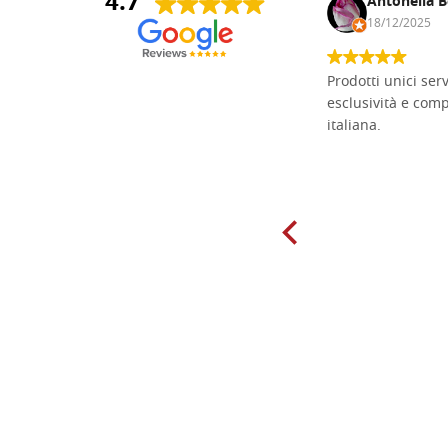
4.7
Andrea Monguzzi
Antonella B
15/01/2025
18/12/2025
Non pratico l'iconografia, ma mi
Prodotti unici ser
cimento con il chip carving. Ho girato
esclusività e com
mari e monti online alla ricerca di
italiana.
tavole di tiglio per poter coltivare il
mio hobby, e ne ho comprate diverse
da diversi fornitori. Ho sempre speso
molto per delle tavole scadenti. Un
giorno sono finito, per caso, sul sito
della Falegnameria Dal Molin e mi si
è aperto un mondo. Tavole di tutte le
misure, e anche di forme particolari...
Ne ho ordinata qualcuna per provare
e devo dire: FINALMENTE! Finalmente
delle tavole di alta qualità, ben
rifinite e a prezzi onesti. Inserito
immediatamente nei miei preferiti il
sito, dal quale conto di ordinare