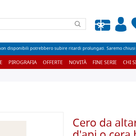
Wishlist vuota
non disponibili potrebbero subire ritardi prolungati. Saremo chiusi p
E
PIROGRAFIA
OFFERTE
NOVITÀ
FINE SERIE
CHI 
Cero da alta
d'api o cera