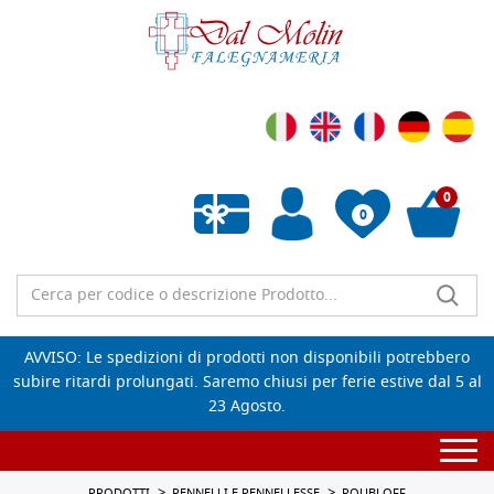
0
0
Wishlist vuota
AVVISO: Le spedizioni di prodotti non disponibili potrebbero
subire ritardi prolungati. Saremo chiusi per ferie estive dal 5 al
23 Agosto.
Togg
navi