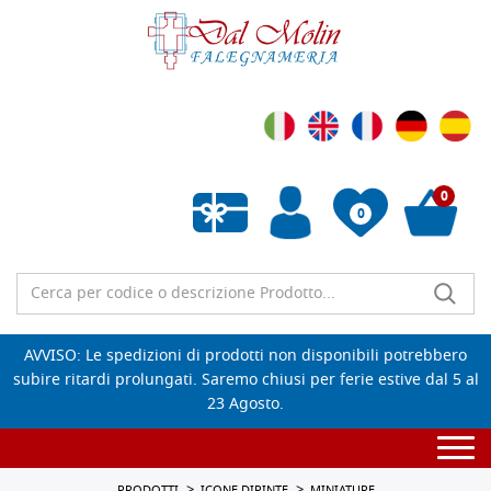
0
0
Wishlist vuota
AVVISO: Le spedizioni di prodotti non disponibili potrebbero
subire ritardi prolungati. Saremo chiusi per ferie estive dal 5 al
23 Agosto.
Togg
navi