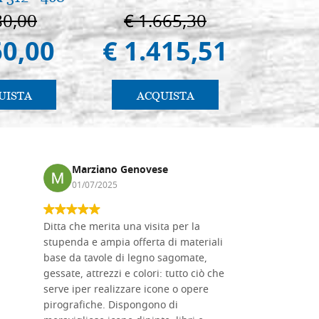
80,00
€ 1.665,30
€ 
60,00
€ 1.415,51
€ 
UISTA
ACQUISTA
AC
Marziano Genovese
Anna
01/07/2025
17/02
Ditta che merita una visita per la
Le tavole i
stupenda e ampia offerta di materiali
da me acqu
base da tavole di legno sagomate,
fornitissi
gessate, attrezzi e colori: tutto ciò che
per esegui
serve iper realizzare icone o opere
un ottimo 
pirografiche. Dispongono di
sono dispo