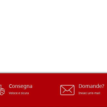
Consegna
Domande?
Veloce e sicura
Inviaci un'e-mail