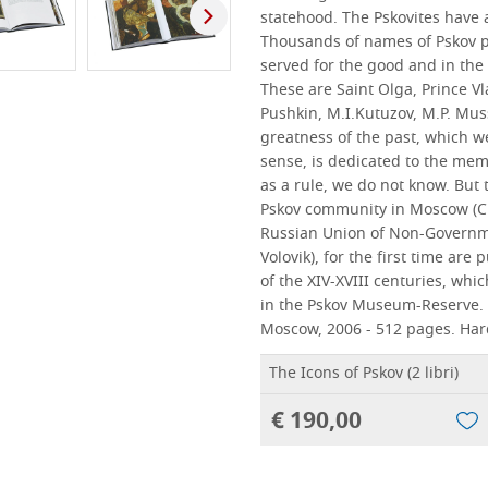
statehood. The Pskovites have al
Thousands of names of Pskov p
served for the good and in the
These are Saint Olga, Prince Vl
Pushkin, M.I.Kutuzov, M.P. Mus
greatness of the past, which w
sense, is dedicated to the mem
as a rule, we do not know. But t
Pskov community in Moscow (C
Russian Union of Non-Governme
Volovik), for the first time ar
of the XIV-XVIII centuries, whi
in the Pskov Museum-Reserve.
Moscow, 2006 - 512 pages. Har
The Icons of Pskov (2 libri)
€ 190,00