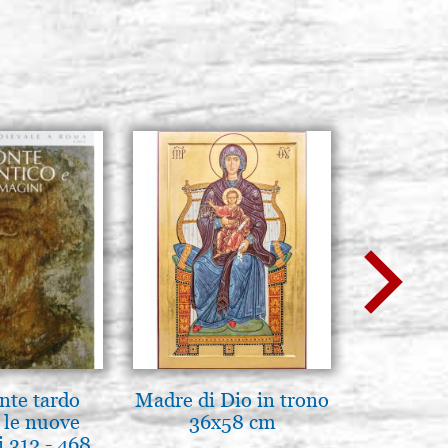
nte tardo
Madre di Dio in trono
Scatola 
 le nuove
36x58 cm
cartone
 312 - 468
color