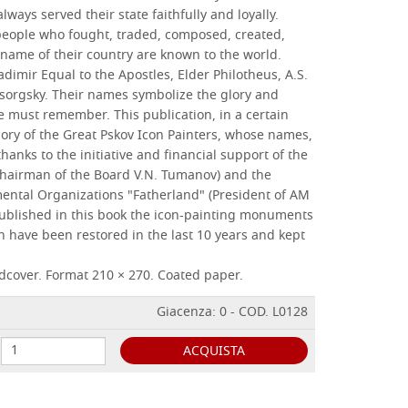
ways served their state faithfully and loyally.
eople who fought, traded, composed, created,
 name of their country are known to the world.
adimir Equal to the Apostles, Elder Philotheus, A.S.
sorgsky. Their names symbolize the glory and
e must remember. This publication, in a certain
ory of the Great Pskov Icon Painters, whose names,
hanks to the initiative and financial support of the
hairman of the Board V.N. Tumanov) and the
ntal Organizations "Fatherland" (President of AM
e published in this book the icon-painting monuments
ch have been restored in the last 10 years and kept
dcover. Format 210 × 270. Coated paper.
Giacenza: 0 - COD. L0128
ACQUISTA