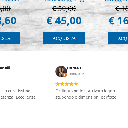
6,00
€ 50,00
€ 1
3,60
€ 45,00
€ 1
ISTA
ACQUISTA
ACQ
enelli
Dome.L
18/09/2025
vizio curatissimo,
Ordinato online, arrivato legno
petenza. Eccellenza
stupendo e dimensioni perfette