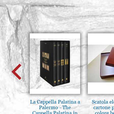
La Cappella Palatina a
Scatola e
Palermo - The
cartone 
Cappella Palatina in
colore 