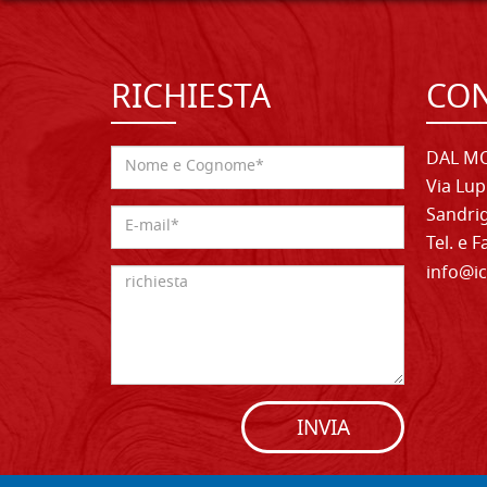
RICHIESTA
CON
DAL MO
Via Lup
Sandrig
Tel. e 
info@ic
INVIA