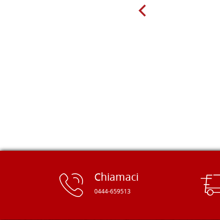
molto per delle tavole scadenti. Un
giorno sono finito, per caso, sul sito
della Falegnameria Dal Molin e mi si
è aperto un mondo. Tavole di tutte le
misure, e anche di forme particolari...
Ne ho ordinata qualcuna per provare
e devo dire: FINALMENTE! Finalmente
delle tavole di alta qualità, ben
rifinite e a prezzi onesti. Inserito
immediatamente nei miei preferiti il
sito, dal quale conto di ordinare
spesso :) Grazie mille!
Chiamaci
0444-659513