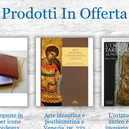
Prodotti In Offerta
legante in
Arte bizantina e
L'orizzo
per icone
postbizantina a
antico e
bordeaux
Venezia, pg. 233
immagini