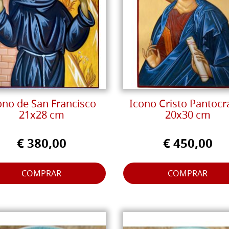
ono de San Francisco
Icono Cristo Pantocr
21x28 cm
20x30 cm
€ 380,00
€ 450,00
COMPRAR
COMPRAR