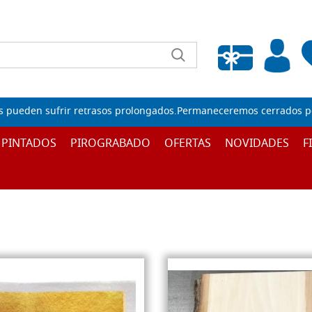
Lista de deseos vacía
s pueden sufrir retrasos prolongados.Permaneceremos cerrados por
 PINTADOS
PIROGRABADO
OFERTAS
NOVIDADES
F