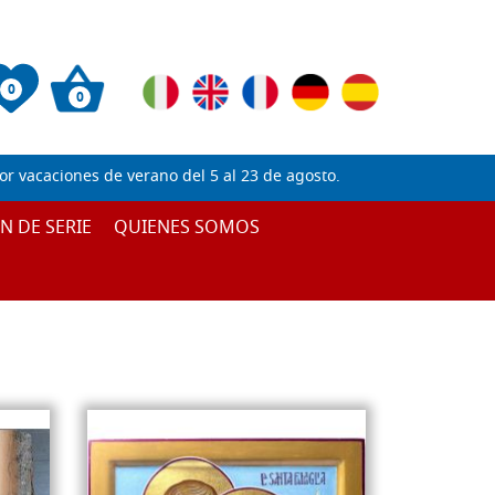
0
0
 vacaciones de verano del 5 al 23 de agosto.
IN DE SERIE
QUIENES SOMOS