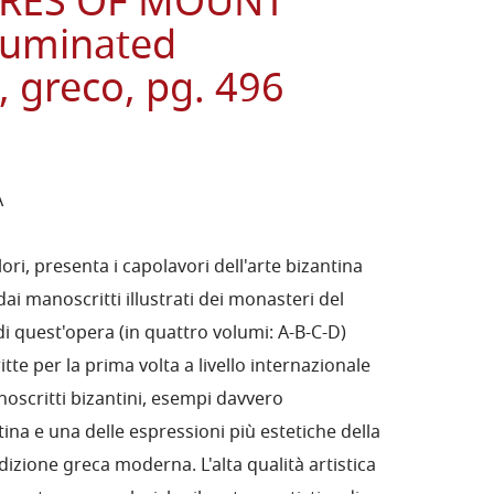
URES OF MOUNT
lluminated
 greco, pg. 496
A
lori, presenta i capolavori dell'arte bizantina
 dai manoscritti illustrati dei monasteri del
i quest'opera (in quattro volumi: A-B-C-D)
te per la prima volta a livello internazionale
noscritti bizantini, esempi davvero
tina e una delle espressioni più estetiche della
adizione greca moderna. L'alta qualità artistica