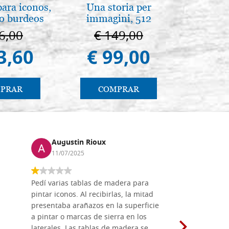
para iconos,
Una storia per
Disegn
jo burdeos
immagini, 512
páginas
6,00
€ 149,00
€ 
3,60
€ 99,00
€ 
PRAR
COMPRAR
CO
Augustin Rioux
Marz
11/07/2025
01/07
Pedí varias tablas de madera para
Vale la pe
pintar iconos. Al recibirlas, la mitad
su maravil
presentaba arañazos en la superficie
materiales
a pintar o marcas de sierra en los
madera mo
laterales. Las tablas de madera se
herramient