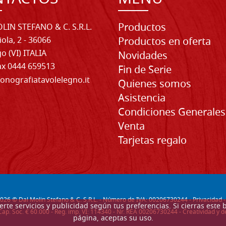
Productos
LIN STEFANO & C. S.R.L.
iola, 2 - 36066
Productos en oferta
o (VI) ITALIA
Novidades
Fax 0444 659513
Fin de Serie
onografiatavolelegno.it
Quienes somos
Asistencia
Condiciones Generales
Venta
Tarjetas regalo
026
© Dal Molin Stefano & C. S.R.L. - Número de IVA: 00206730244 -
Privacidad
recerte servicios y publicidad según tus preferencias. Si cierras e
Cap. Soc. € 60.000 - Reg. imp. VI: 114340 - Nr. REA 00206730244 - Creatividad y
página, aceptas su uso.