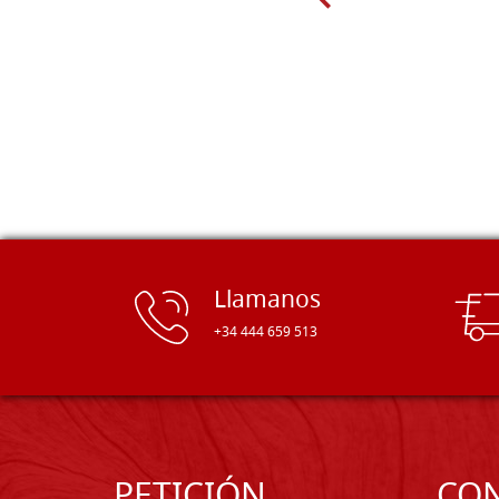
gama de tamaños. Además, los
productos se empaquetaron
cuidadosamente y se entregaron a
tiempo. ¡Enhorabuena!
Llamanos
+34 444 659 513
PETICIÓN
CO