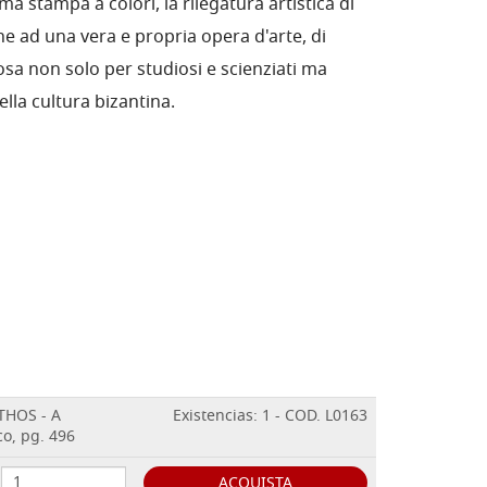
ima stampa a colori, la rilegatura artistica di
one ad una vera e propria opera d'arte, di
iosa non solo per studiosi e scienziati ma
ella cultura bizantina.
HOS - A
Existencias: 1 - COD. L0163
o, pg. 496
ACQUISTA