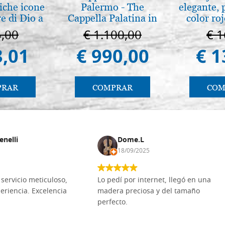
iche icone
Palermo - The
elegante, 
e di Dio a
Cappella Palatina in
color ro
 e Suzdal
Palermo
5,00
€ 1.100,00
€ 1
al. 2019)
3,01
€ 990,00
€ 1
PRAR
COMPRAR
COM
enelli
Dome.L
18/09/2025
servicio meticuloso,
Lo pedí por internet, llegó en una
eriencia. Excelencia
madera preciosa y del tamaño
perfecto.