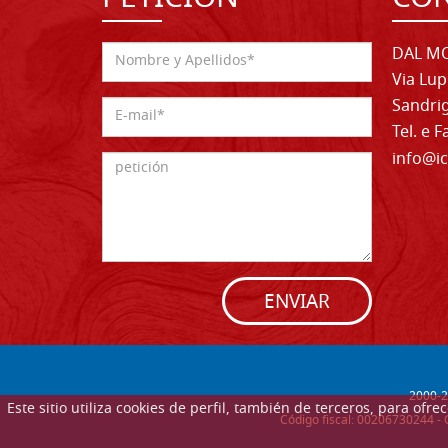
DAL MO
Via Lup
Sandrig
Tel. e 
info@ic
ENVIAR
2000-
2
Este sitio utiliza cookies de perfil, también de terceros, para of
Código fiscal: 00206730244 - 