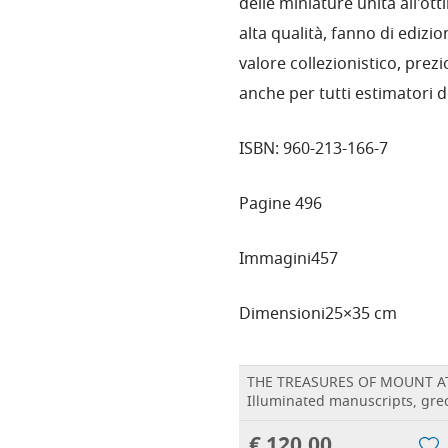
delle miniature unita all'ott
alta qualità, fanno di edizi
valore collezionistico, prez
anche per tutti estimatori d
ISBN:
960-213-166-7
Pagine
496
Immagini
457
Dimensioni
25×35 cm
THE TREASURES OF MOUNT AT
Illuminated manuscripts, grec
€ 120,00