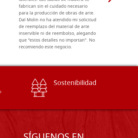
fabrican sin el cuidado necesario
necesario 
para la producción de obras de arte.
pirograba
Dal Molin no ha atendido mi solicitud
íconos pint
de reemplazo del material de arte
ofrecen cu
inservible ni de reembolso, alegando
personal e
que "estos detalles no importan". No
generoso c
recomiendo este negocio.
sugerencias
Sostenibilidad
o
SÍGUENOS EN