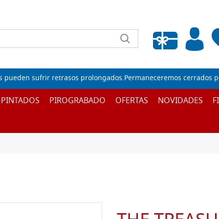
Lista de deseos vacía
s pueden sufrir retrasos prolongados.Permaneceremos cerrados por
 PINTADOS
PIROGRABADO
OFERTAS
NOVIDADES
F