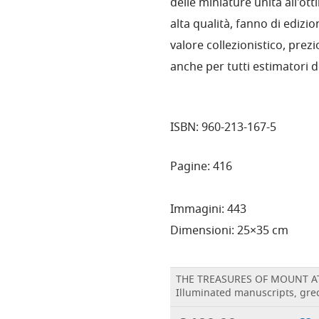
delle miniature unita all'ott
alta qualità, fanno di edizi
valore collezionistico, prez
anche per tutti estimatori d
ISBN: 960-213-167-5
Pagine: 416
Immagini: 443
Dimensioni: 25×35 cm
THE TREASURES OF MOUNT AT
Illuminated manuscripts, grec