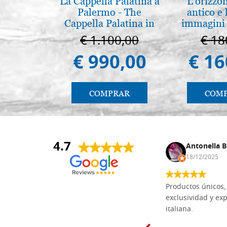
La Cappella Palatina a
L'orizzo
Palermo - The
antico e
Cappella Palatina in
immagini 
Palermo
€ 1.100,00
€ 18
€ 990,00
€ 16
COMPRAR
COM
4.7
Anna Maria Negri
Antonella B
17/02/2025
18/12/2025
Las tablas de tilo macizo que compré
Productos únicos, 
en línea en la bien surtida carpintería
exclusividad y exp
Dal Molin para tallar tienen una
italiana.
excelente relación calidad-precio y