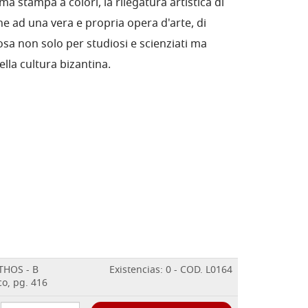
ima stampa a colori, la rilegatura artistica di
one ad una vera e propria opera d'arte, di
iosa non solo per studiosi e scienziati ma
ella cultura bizantina.
HOS - B
Existencias: 0 - COD. L0164
o, pg. 416