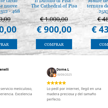
nte tardo
Il Duomo di Pisa -
Madre de 
 le nuove
The Cathedral of Pisa
ternura d
312 - 468
25x
0,00
€ 1.000,00
€ 4
0,00
€ 900,00
€ 4
PRAR
COMPRAR
COM
enelli
Dome.L
18/09/2025
servicio meticuloso,
Lo pedí por internet, llegó en una
eriencia. Excelencia
madera preciosa y del tamaño
perfecto.