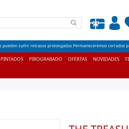
Lista de deseos vacía
s pueden sufrir retrasos prolongados.Permaneceremos cerrados por
 PINTADOS
PIROGRABADO
OFERTAS
NOVIDADES
F