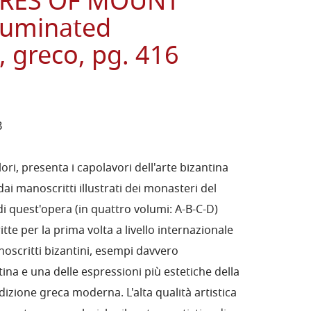
URES OF MOUNT
lluminated
 greco, pg. 416
B
lori, presenta i capolavori dell'arte bizantina
 dai manoscritti illustrati dei monasteri del
i quest'opera (in quattro volumi: A-B-C-D)
te per la prima volta a livello internazionale
noscritti bizantini, esempi davvero
tina e una delle espressioni più estetiche della
adizione greca moderna. L'alta qualità artistica