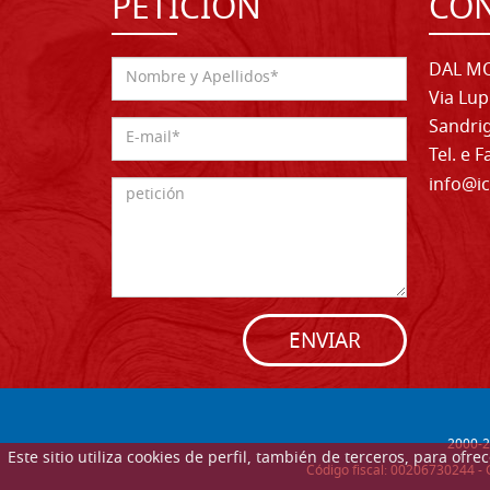
PETICIÓN
CO
DAL MO
Via Lup
Sandrig
Tel. e 
info@ic
ENVIAR
2000-
2
Este sitio utiliza cookies de perfil, también de terceros, para of
Código fiscal: 00206730244 - 