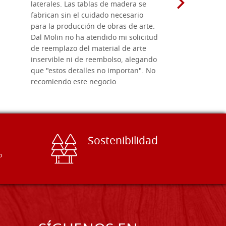
laterales. Las tablas de madera se
herramient
fabrican sin el cuidado necesario
necesario 
para la producción de obras de arte.
pirograba
Dal Molin no ha atendido mi solicitud
íconos pint
de reemplazo del material de arte
ofrecen cu
inservible ni de reembolso, alegando
personal e
que "estos detalles no importan". No
generoso c
recomiendo este negocio.
sugerencias
Sostenibilidad
o