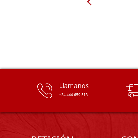
están disponibles en una amplia
gama de tamaños. Además, los
productos se empaquetaron
cuidadosamente y se entregaron a
tiempo. ¡Enhorabuena!
Llamanos
+34 444 659 513