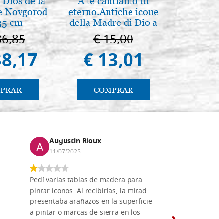
Dios de la
A te cantiamo in
Caja 
e Novgorod
eterno.Antiche icone
elegante,
35 cm
della Madre di Dio a
color r
Vladimir e Suzdal
86,85
€ 15,00
€ 
(libro-cal. 2019)
38,17
€ 13,01
€ 
PRAR
COMPRAR
CO
Augustin Rioux
Marz
11/07/2025
01/07
Pedí varias tablas de madera para
Vale la pe
pintar iconos. Al recibirlas, la mitad
su maravil
presentaba arañazos en la superficie
materiales
a pintar o marcas de sierra en los
madera mo