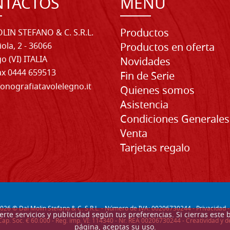
NTACTOS
MENU
Productos
LIN STEFANO & C. S.R.L.
iola, 2 - 36066
Productos en oferta
o (VI) ITALIA
Novidades
Fax 0444 659513
Fin de Serie
onografiatavolelegno.it
Quienes somos
Asistencia
Condiciones Generales
Venta
Tarjetas regalo
026
© Dal Molin Stefano & C. S.R.L. - Número de IVA: 00206730244 -
Privacidad
recerte servicios y publicidad según tus preferencias. Si cierras e
Cap. Soc. € 60.000 - Reg. imp. VI: 114340 - Nr. REA 00206730244 - Creatividad y
página, aceptas su uso.