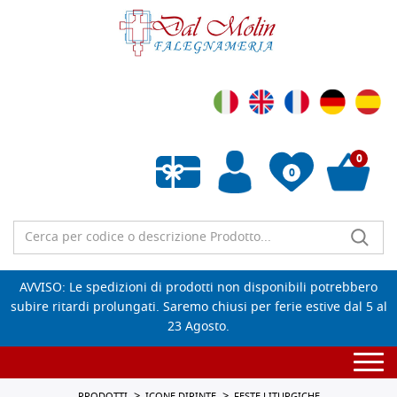
0
0
Wishlist vuota
AVVISO: Le spedizioni di prodotti non disponibili potrebbero
subire ritardi prolungati. Saremo chiusi per ferie estive dal 5 al
23 Agosto.
Togg
navi